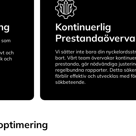
ing
Kontinuerlig
Prestandaöverva
i som
Vi sätter inte bara din nyckelordsstr
vt och
bort. Vårt team övervakar kontinuer
k och
prestanda, gör nödvändiga justering
regelbundna rapporter. Detta säkers
förblir effektiv och utvecklas med fö
sökbeteende.
optimering