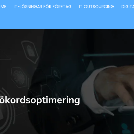
OME
IT-LÖSNINGAR FÖR FÖRETAG
IT OUTSOURCING
DIGIT
ökordsoptimering