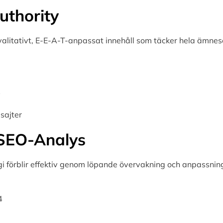
uthority
alitativt, E-E-A-T-anpassat innehåll som täcker hela ämnes
y
sajter
 SEO-Analys
gi förblir effektiv genom löpande övervakning och anpassnin
4