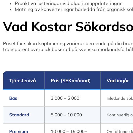
Proaktiva justeringar vid algoritmuppdateringar
Mätning av konverteringar härledda från organisk sö
Vad Kostar Sökordsop
Priset för sökordsoptimering varierar beroende på din br
transparent överblick baserad på svenska marknadsförh
Tjänstenivå
Pris (SEK/månad)
Vad ingår
Bas
3 000 – 5 000
Inledande sök
Standard
5 000 – 10 000
Kontinuerlig 
Premium
10 000 – 15 000+
Omfattande ka