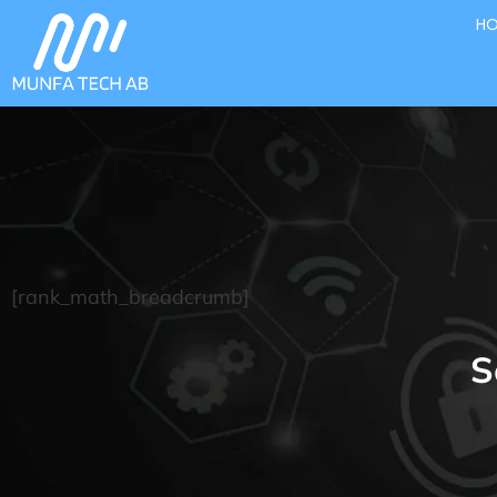
H
[rank_math_breadcrumb]
S