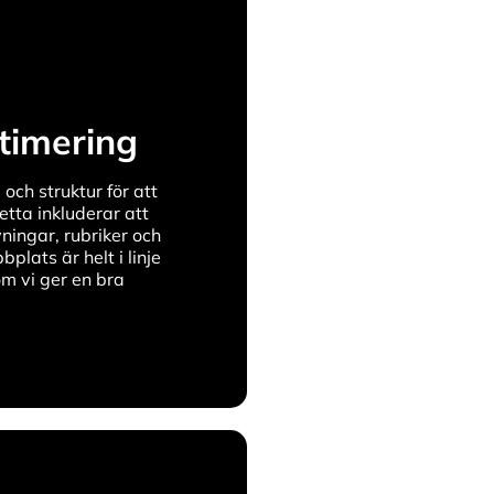
timering
och struktur för att
tta inkluderar att
ningar, rubriker och
bplats är helt i linje
m vi ger en bra