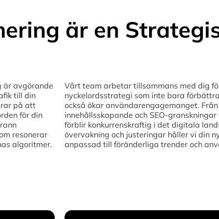
ering är en Strategi
ng är avgörande
Vårt team arbetar tillsammans med dig fö
ik till din
nyckelordsstrategi som inte bara förbättr
rar på att
också ökar användarengagemanget. Från o
rden för din
innehållsskapande och SEO-granskningar se
grann
förblir konkurrenskraftig i det digitala la
som resonerar
övervakning och justeringar håller vi din n
s algoritmer.
anpassad till föränderliga trender och a