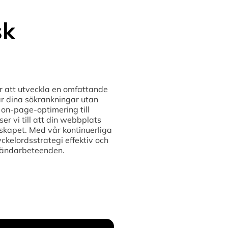
sk
r att utveckla en omfattande
ar dina sökrankningar utan
n-page-optimering till
r vi till att din webbplats
ndskapet. Med vår kontinuerliga
yckelordsstrategi effektiv och
nvändarbeteenden.