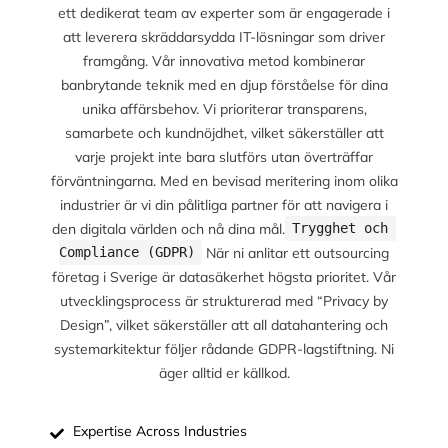
ett dedikerat team av experter som är engagerade i
att leverera skräddarsydda IT-lösningar som driver
framgång. Vår innovativa metod kombinerar
banbrytande teknik med en djup förståelse för dina
unika affärsbehov. Vi prioriterar transparens,
samarbete och kundnöjdhet, vilket säkerställer att
varje projekt inte bara slutförs utan överträffar
förväntningarna. Med en bevisad meritering inom olika
industrier är vi din pålitliga partner för att navigera i
den digitala världen och nå dina mål.
Trygghet och 
När ni anlitar ett outsourcing
Compliance (GDPR)
företag i Sverige är datasäkerhet högsta prioritet. Vår
utvecklingsprocess är strukturerad med “Privacy by
Design”, vilket säkerställer att all datahantering och
systemarkitektur följer rådande GDPR-lagstiftning. Ni
äger alltid er källkod.
Expertise Across Industries