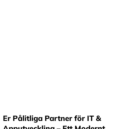
Förvandla företag
genom våra innovativa
idéer och lösningar
Stärker små och medelstora företag: Vi står för design
och arkitektur i Sverige samt erbjuder offshore-
utveckling, vilket möjliggör upp till 70%
kostnadsbesparingar. Genom samarbete med små och
medelstora företag optimerar vi effektivitet och
stimulerar tillväxt.
Er Pålitliga Partner för IT &
Apputveckling – Ett Modernt