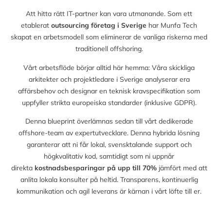
Att hitta rätt IT-partner kan vara utmanande. Som ett
etablerat
outsourcing företag i Sverige
har Munfa Tech
skapat en arbetsmodell som eliminerar de vanliga riskerna med
traditionell offshoring.
Vårt arbetsflöde börjar alltid här hemma: Våra skickliga
arkitekter och projektledare i Sverige analyserar era
affärsbehov och designar en teknisk kravspecifikation som
uppfyller strikta europeiska standarder (inklusive GDPR).
Denna blueprint överlämnas sedan till vårt dedikerade
offshore-team av expertutvecklare. Denna hybrida lösning
garanterar att ni får lokal, svensktalande support och
högkvalitativ kod, samtidigt som ni uppnår
direkta
kostnadsbesparingar på upp till
70%
jämfört med att
anlita lokala konsulter på heltid. Transparens, kontinuerlig
kommunikation och agil leverans är kärnan i vårt löfte till er.