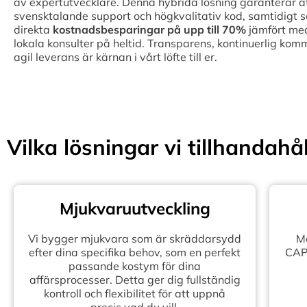
av expertutvecklare. Denna hybrida lösning garanterar att 
svensktalande support och högkvalitativ kod, samtidigt 
direkta
kostnadsbesparingar på upp till
70%
jämfört med
lokala konsulter på heltid. Transparens, kontinuerlig kom
agil leverans är kärnan i vårt löfte till er.
Vilka lösningar vi tillhandahål
Mjukvaruutveckling
Vi bygger mjukvara som är skräddarsydd
Mo
efter dina specifika behov, som en perfekt
CAPE
passande kostym för dina
affärsprocesser. Detta ger dig fullständig
kontroll och flexibilitet för att uppnå