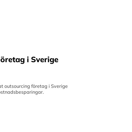
ilket möjliggör upp till
bete med små och
 och stimulerar tillväxt.
öretag i Sverige
 outsourcing företag i Sverige
 kostnadsbesparingar.