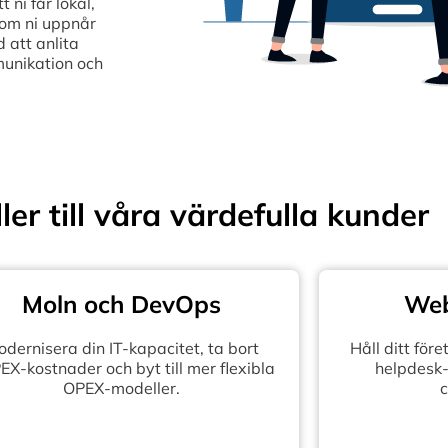
ni får lokal,
som ni uppnår
 att anlita
munikation och
ler till våra värdefulla kunder
Moln och DevOps
Web
dernisera din IT-kapacitet, ta bort
Håll ditt fö
X-kostnader och byt till mer flexibla
helpdesk-
OPEX-modeller.
c