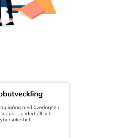
butveckling
retag igång med överlägsen
support, underhåll och
ybersäkerhet.