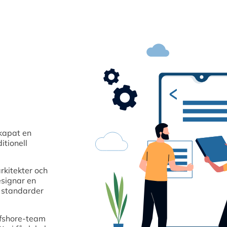
kapat en
itionell
rkitekter och
esignar en
a standarder
ffshore-team