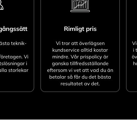
agångssätt
Rimligt pris
bästa teknik-
Vi tror att överlägsen
Vi
kundservice alltid kostar
i 
öretagen. Vi
mindre. Vår prispolicy är
öv
tslösningar i
ganska tillfredsställande
h
alla storlekar
eftersom vi vet att vad du än
betalar så får du det bästa
resultatet av det.