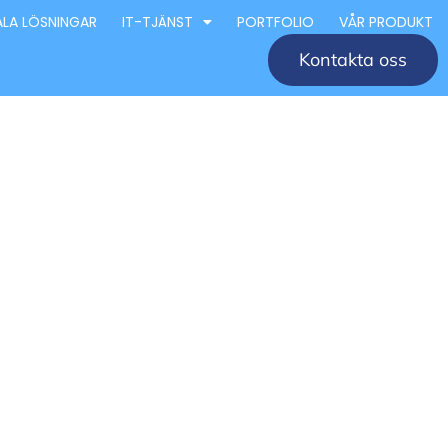
ALA LÖSNINGAR
IT-TJÄNST
PORTFOLIO
VÅR PRODUKT
Kontakta oss
retag
éer och
 för design och arkitektur i