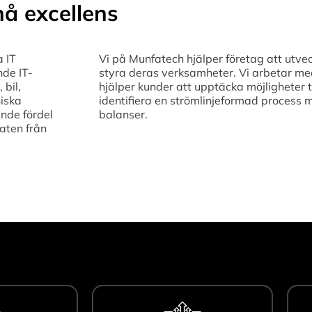
å excellens
a IT
Vi på Munfatech hjälper företag att utvec
nde IT-
styra deras verksamheter. Vi arbetar med 
 bil,
hjälper kunder att upptäcka möjligheter t
niska
identifiera en strömlinjeformad process 
nde fördel
balanser.
aten från