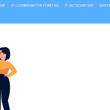
OME
IT-LÖSNINGAR FÖR FÖRETAG
IT OUTSOURCING
DIGIT
Förvandla fö
genom våra
innovativa id
lösningar
Stärker små och medelstora företag: Vi står