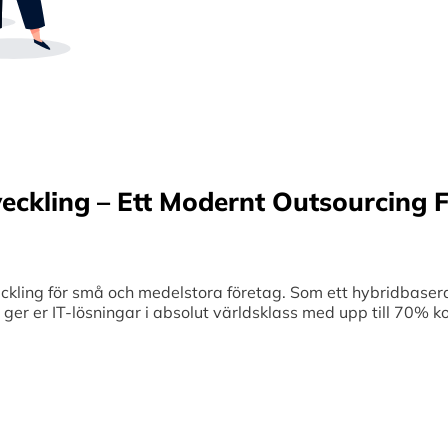
Sverige samt erbjuder offshore-utveckling, v
70% kostnadsbesparingar. Genom samar
medelstora företag optimerar vi effektivitet
veckling – Ett Modernt Outsourcing F
ing för små och medelstora företag. Som ett hybridbaserat
et ger er IT-lösningar i absolut världsklass med upp till 70%