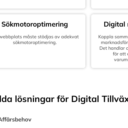
Sökmotoroptimering
Digital
 webbplats måste stödjas av adekvat
Koppla samma
sökmotoroptimering.
marknadsföra
Det handlar 
för att
varum
a lösningar för Digital Tillvä
 Affärsbehov