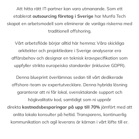
Att hitta rätt IT-partner kan vara utmanande. Som ett
etablerat
outsourcing företag i Sverige
har Munfa Tech
skapat en arbetsmodell som eliminerar de vanliga riskerna med
traditionell offshoring.
Vårt arbetsflöde börjar alltid här hemma: Våra skickliga
arkitekter och projektledare i Sverige analyserar era
affärsbehov och designar en teknisk kravspecifikation som
uppfyller strikta europeiska standarder (inklusive GDPR).
Denna blueprint överlämnas sedan till vårt dedikerade
offshore-team av expertutvecklare. Denna hybrida lösning
garanterar att ni får lokal, svensktalande support och
högkvalitativ kod, samtidigt som ni uppnår
direkta
kostnadsbesparingar på upp till
70%
jämfört med att
anlita lokala konsulter på heltid. Transparens, kontinuerlig
kommunikation och agil leverans är kärnan i vårt löfte till er.