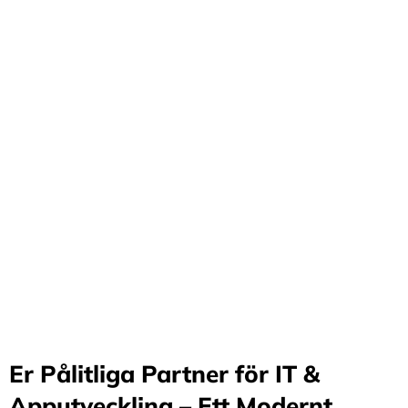
Förvandla företag
genom våra innovativa
idéer och lösningar
Stärker små och medelstora företag: Vi står för design
och arkitektur i Sverige samt erbjuder offshore-
utveckling, vilket möjliggör upp till 70%
kostnadsbesparingar. Genom samarbete med små och
medelstora företag optimerar vi effektivitet och
stimulerar tillväxt.
Er Pålitliga Partner för IT &
Apputveckling – Ett Modernt