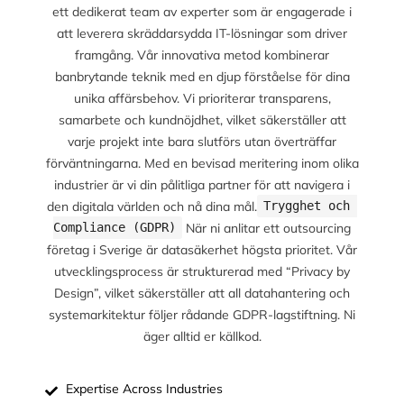
ett dedikerat team av experter som är engagerade i
att leverera skräddarsydda IT-lösningar som driver
framgång. Vår innovativa metod kombinerar
banbrytande teknik med en djup förståelse för dina
unika affärsbehov. Vi prioriterar transparens,
samarbete och kundnöjdhet, vilket säkerställer att
varje projekt inte bara slutförs utan överträffar
förväntningarna. Med en bevisad meritering inom olika
industrier är vi din pålitliga partner för att navigera i
den digitala världen och nå dina mål.
Trygghet och 
När ni anlitar ett outsourcing
Compliance (GDPR)
företag i Sverige är datasäkerhet högsta prioritet. Vår
utvecklingsprocess är strukturerad med “Privacy by
Design”, vilket säkerställer att all datahantering och
systemarkitektur följer rådande GDPR-lagstiftning. Ni
äger alltid er källkod.
Expertise Across Industries