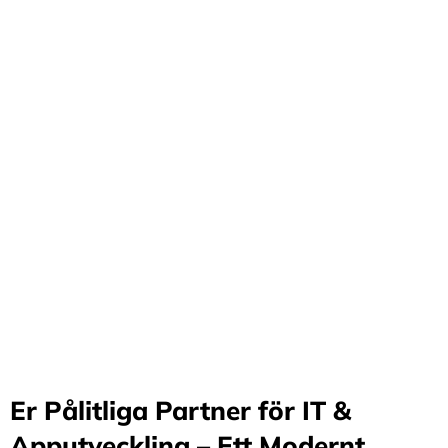
Förvandla företag
genom våra innovativa
idéer och lösningar
Stärker små och medelstora företag: Vi står för design
och arkitektur i Sverige samt erbjuder offshore-
utveckling, vilket möjliggör upp till 70%
kostnadsbesparingar. Genom samarbete med små och
medelstora företag optimerar vi effektivitet och
stimulerar tillväxt.
Er Pålitliga Partner för IT &
Apputveckling – Ett Modernt