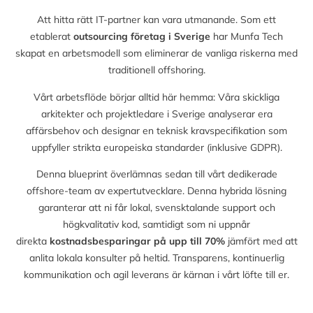
Att hitta rätt IT-partner kan vara utmanande. Som ett
etablerat
outsourcing företag i Sverige
har Munfa Tech
skapat en arbetsmodell som eliminerar de vanliga riskerna med
traditionell offshoring.
Vårt arbetsflöde börjar alltid här hemma: Våra skickliga
arkitekter och projektledare i Sverige analyserar era
affärsbehov och designar en teknisk kravspecifikation som
uppfyller strikta europeiska standarder (inklusive GDPR).
Denna blueprint överlämnas sedan till vårt dedikerade
offshore-team av expertutvecklare. Denna hybrida lösning
garanterar att ni får lokal, svensktalande support och
högkvalitativ kod, samtidigt som ni uppnår
direkta
kostnadsbesparingar på upp till
70%
jämfört med att
anlita lokala konsulter på heltid. Transparens, kontinuerlig
kommunikation och agil leverans är kärnan i vårt löfte till er.