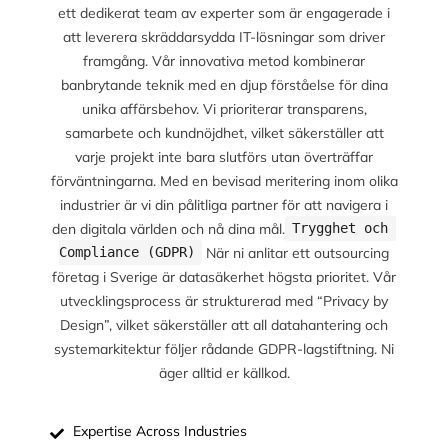
ett dedikerat team av experter som är engagerade i
att leverera skräddarsydda IT-lösningar som driver
framgång. Vår innovativa metod kombinerar
banbrytande teknik med en djup förståelse för dina
unika affärsbehov. Vi prioriterar transparens,
samarbete och kundnöjdhet, vilket säkerställer att
varje projekt inte bara slutförs utan överträffar
förväntningarna. Med en bevisad meritering inom olika
industrier är vi din pålitliga partner för att navigera i
den digitala världen och nå dina mål.
Trygghet och 
När ni anlitar ett outsourcing
Compliance (GDPR)
företag i Sverige är datasäkerhet högsta prioritet. Vår
utvecklingsprocess är strukturerad med “Privacy by
Design”, vilket säkerställer att all datahantering och
systemarkitektur följer rådande GDPR-lagstiftning. Ni
äger alltid er källkod.
Expertise Across Industries