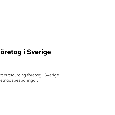
ilket möjliggör upp till
bete med små och
 och stimulerar tillväxt.
öretag i Sverige
 outsourcing företag i Sverige
 kostnadsbesparingar.