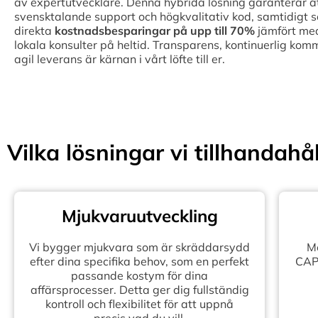
av expertutvecklare. Denna hybrida lösning garanterar att 
svensktalande support och högkvalitativ kod, samtidigt 
direkta
kostnadsbesparingar på upp till
70%
jämfört med
lokala konsulter på heltid. Transparens, kontinuerlig kom
agil leverans är kärnan i vårt löfte till er.
Vilka lösningar vi tillhandahål
Mjukvaruutveckling
Vi bygger mjukvara som är skräddarsydd
Mo
efter dina specifika behov, som en perfekt
CAPE
passande kostym för dina
affärsprocesser. Detta ger dig fullständig
kontroll och flexibilitet för att uppnå