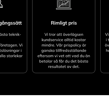
agångssätt
Rimligt pris
bästa teknik-
Vi tror att överlägsen
Vi
kundservice alltid kostar
i 
öretagen. Vi
mindre. Vår prispolicy är
öv
tslösningar i
ganska tillfredsställande
h
alla storlekar
eftersom vi vet att vad du än
betalar så får du det bästa
resultatet av det.