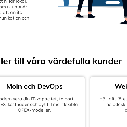
ni får lokal,
som ni uppnår
 att anlita
munikation och
ler till våra värdefulla kunder
Moln och DevOps
Web
dernisera din IT-kapacitet, ta bort
Håll ditt fö
X-kostnader och byt till mer flexibla
helpdesk-
OPEX-modeller.
c