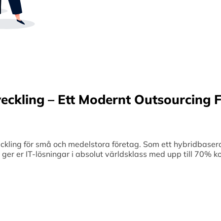
Sverige samt erbjuder offshore-utveckling, v
70% kostnadsbesparingar. Genom samar
medelstora företag optimerar vi effektivitet
veckling – Ett Modernt Outsourcing F
ing för små och medelstora företag. Som ett hybridbaserat
et ger er IT-lösningar i absolut världsklass med upp till 70%