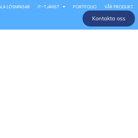
ALA LÖSNINGAR
IT-TJÄNST
PORTFOLIO
VÅR PRODUKT
Kontakta oss
retag
éer och
 för design och arkitektur i