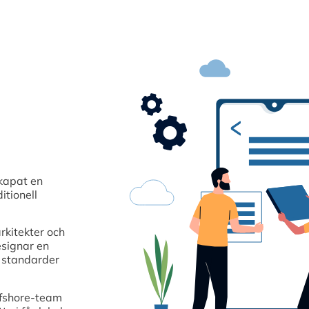
kapat en
itionell
rkitekter och
esignar en
a standarder
ffshore-team