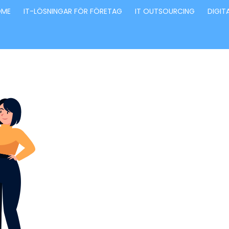
OME
IT-LÖSNINGAR FÖR FÖRETAG
IT OUTSOURCING
DIGIT
Förvandla fö
genom våra
innovativa id
lösningar
Stärker små och medelstora företag: Vi står