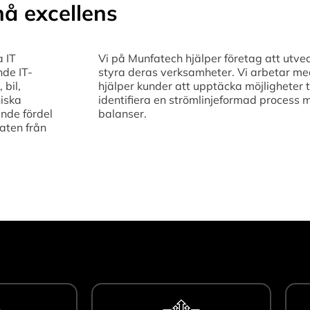
å excellens
a IT
Vi på Munfatech hjälper företag att utvec
nde IT-
styra deras verksamheter. Vi arbetar med 
 bil,
hjälper kunder att upptäcka möjligheter t
niska
identifiera en strömlinjeformad process 
nde fördel
balanser.
aten från