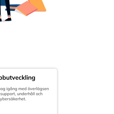
butveckling
retag igång med överlägsen
support, underhåll och
ybersäkerhet.