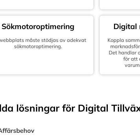
Sökmotoroptimering
Digital
 webbplats måste stödjas av adekvat
Koppla samma
sökmotoroptimering.
marknadsföra
Det handlar 
för att
varum
a lösningar för Digital Tillvä
 Affärsbehov