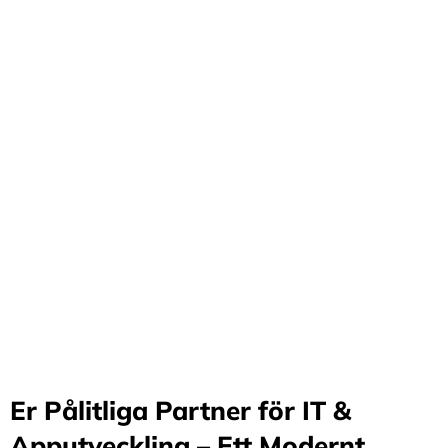
Förvandla företag
genom våra innovativa
idéer och lösningar
Stärker små och medelstora företag: Vi står för design
och arkitektur i Sverige samt erbjuder offshore-
utveckling, vilket möjliggör upp till 70%
kostnadsbesparingar. Genom samarbete med små och
medelstora företag optimerar vi effektivitet och
stimulerar tillväxt.
Er Pålitliga Partner för IT &
Apputveckling – Ett Modernt