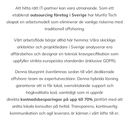
Att hitta rätt IT-partner kan vara utmanande. Som ett
etablerat
outsourcing företag i Sverige
har Munfa Tech
skapat en arbetsmodell som eliminerar de vanliga riskerna med
traditionell offshoring.
Vårt arbetsflöde börjar alltid här hemma: Våra skickliga
arkitekter och projektledare i Sverige analyserar era
affärsbehov och designar en teknisk kravspecifikation som
uppfyller strikta europeiska standarder (inklusive GDPR).
Denna blueprint överlämnas sedan till vårt dedikerade
offshore-team av expertutvecklare. Denna hybrida lösning
garanterar att ni får lokal, svensktalande support och
högkvalitativ kod, samtidigt som ni uppnår
direkta
kostnadsbesparingar på upp till
70%
jämfört med att
anlita lokala konsulter på heltid. Transparens, kontinuerlig
kommunikation och agil leverans är kärnan i vårt löfte till er.