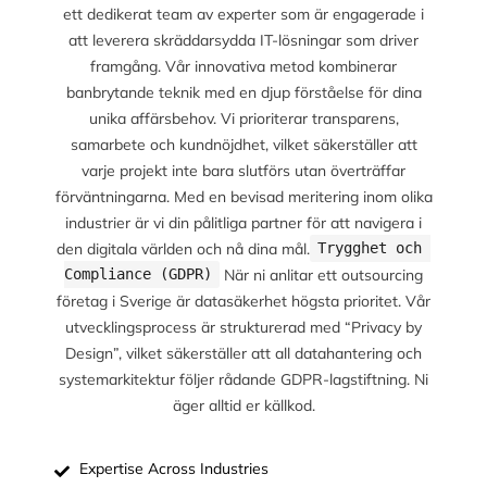
ett dedikerat team av experter som är engagerade i
att leverera skräddarsydda IT-lösningar som driver
framgång. Vår innovativa metod kombinerar
banbrytande teknik med en djup förståelse för dina
unika affärsbehov. Vi prioriterar transparens,
samarbete och kundnöjdhet, vilket säkerställer att
varje projekt inte bara slutförs utan överträffar
förväntningarna. Med en bevisad meritering inom olika
industrier är vi din pålitliga partner för att navigera i
den digitala världen och nå dina mål.
Trygghet och 
När ni anlitar ett outsourcing
Compliance (GDPR)
företag i Sverige är datasäkerhet högsta prioritet. Vår
utvecklingsprocess är strukturerad med “Privacy by
Design”, vilket säkerställer att all datahantering och
systemarkitektur följer rådande GDPR-lagstiftning. Ni
äger alltid er källkod.
Expertise Across Industries