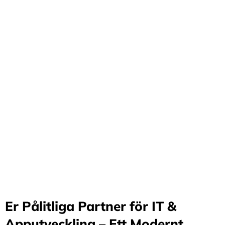
Förvandla företag
genom våra innovativa
idéer och lösningar
Stärker små och medelstora företag: Vi står för design
och arkitektur i Sverige samt erbjuder offshore-
utveckling, vilket möjliggör upp till 70%
kostnadsbesparingar. Genom samarbete med små och
medelstora företag optimerar vi effektivitet och
stimulerar tillväxt.
Er Pålitliga Partner för IT &
Apputveckling – Ett Modernt