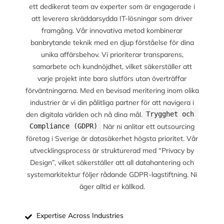
ett dedikerat team av experter som är engagerade i
att leverera skräddarsydda IT-lösningar som driver
framgång. Vår innovativa metod kombinerar
banbrytande teknik med en djup förståelse för dina
unika affärsbehov. Vi prioriterar transparens,
samarbete och kundnöjdhet, vilket säkerställer att
varje projekt inte bara slutförs utan överträffar
förväntningarna. Med en bevisad meritering inom olika
industrier är vi din pålitliga partner för att navigera i
den digitala världen och nå dina mål.
Trygghet och 
När ni anlitar ett outsourcing
Compliance (GDPR)
företag i Sverige är datasäkerhet högsta prioritet. Vår
utvecklingsprocess är strukturerad med “Privacy by
Design”, vilket säkerställer att all datahantering och
systemarkitektur följer rådande GDPR-lagstiftning. Ni
äger alltid er källkod.
Expertise Across Industries