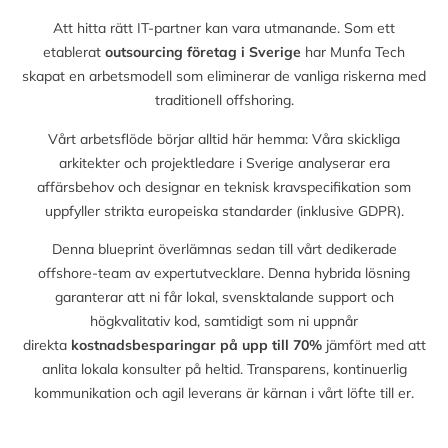
Att hitta rätt IT-partner kan vara utmanande. Som ett
etablerat
outsourcing företag i Sverige
har Munfa Tech
skapat en arbetsmodell som eliminerar de vanliga riskerna med
traditionell offshoring.
Vårt arbetsflöde börjar alltid här hemma: Våra skickliga
arkitekter och projektledare i Sverige analyserar era
affärsbehov och designar en teknisk kravspecifikation som
uppfyller strikta europeiska standarder (inklusive GDPR).
Denna blueprint överlämnas sedan till vårt dedikerade
offshore-team av expertutvecklare. Denna hybrida lösning
garanterar att ni får lokal, svensktalande support och
högkvalitativ kod, samtidigt som ni uppnår
direkta
kostnadsbesparingar på upp till
70%
jämfört med att
anlita lokala konsulter på heltid. Transparens, kontinuerlig
kommunikation och agil leverans är kärnan i vårt löfte till er.