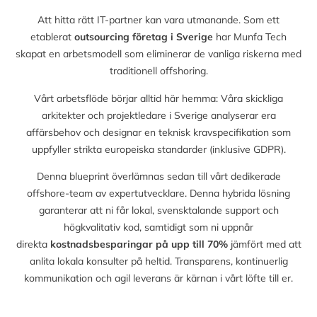
Att hitta rätt IT-partner kan vara utmanande. Som ett
etablerat
outsourcing företag i Sverige
har Munfa Tech
skapat en arbetsmodell som eliminerar de vanliga riskerna med
traditionell offshoring.
Vårt arbetsflöde börjar alltid här hemma: Våra skickliga
arkitekter och projektledare i Sverige analyserar era
affärsbehov och designar en teknisk kravspecifikation som
uppfyller strikta europeiska standarder (inklusive GDPR).
Denna blueprint överlämnas sedan till vårt dedikerade
offshore-team av expertutvecklare. Denna hybrida lösning
garanterar att ni får lokal, svensktalande support och
högkvalitativ kod, samtidigt som ni uppnår
direkta
kostnadsbesparingar på upp till
70%
jämfört med att
anlita lokala konsulter på heltid. Transparens, kontinuerlig
kommunikation och agil leverans är kärnan i vårt löfte till er.