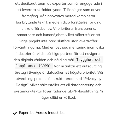
ett dedikerat team av experter som är engagerade i
att leverera skräddarsydda IT-lösningar som driver
framgång. Vår innovativa metod kombinerar
banbrytande teknik med en djup förståelse för dina
unika affärsbehov. Vi prioriterar transparens,
samarbete och kundnöjdhet, vilket säkerställer att
varje projekt inte bara slutförs utan överträffar
förväntningarna. Med en bevisad meritering inom olika
industrier är vi din pålitliga partner för att navigera i
den digitala världen och nå dina mål.
Trygghet och 
När ni anlitar ett outsourcing
Compliance (GDPR)
företag i Sverige är datasäkerhet högsta prioritet. Vår
utvecklingsprocess är strukturerad med “Privacy by
Design”, vilket säkerställer att all datahantering och
systemarkitektur följer rådande GDPR-lagstiftning. Ni
äger alltid er källkod.
Expertise Across Industries