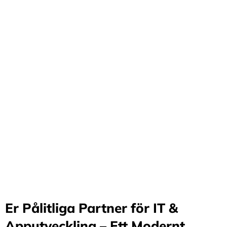
Förvandla företag
genom våra innovativa
idéer och lösningar
Stärker små och medelstora företag: Vi står för design
och arkitektur i Sverige samt erbjuder offshore-
utveckling, vilket möjliggör upp till 70%
kostnadsbesparingar. Genom samarbete med små och
medelstora företag optimerar vi effektivitet och
stimulerar tillväxt.
Er Pålitliga Partner för IT &
Apputveckling – Ett Modernt