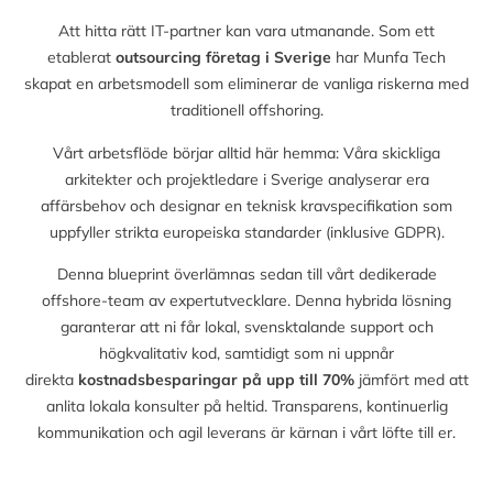
Att hitta rätt IT-partner kan vara utmanande. Som ett
etablerat
outsourcing företag i Sverige
har Munfa Tech
skapat en arbetsmodell som eliminerar de vanliga riskerna med
traditionell offshoring.
Vårt arbetsflöde börjar alltid här hemma: Våra skickliga
arkitekter och projektledare i Sverige analyserar era
affärsbehov och designar en teknisk kravspecifikation som
uppfyller strikta europeiska standarder (inklusive GDPR).
Denna blueprint överlämnas sedan till vårt dedikerade
offshore-team av expertutvecklare. Denna hybrida lösning
garanterar att ni får lokal, svensktalande support och
högkvalitativ kod, samtidigt som ni uppnår
direkta
kostnadsbesparingar på upp till
70%
jämfört med att
anlita lokala konsulter på heltid. Transparens, kontinuerlig
kommunikation och agil leverans är kärnan i vårt löfte till er.