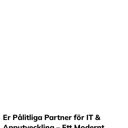
Förvandla företag
genom våra innovativa
idéer och lösningar
Stärker små och medelstora företag: Vi står för design
och arkitektur i Sverige samt erbjuder offshore-
utveckling, vilket möjliggör upp till 70%
kostnadsbesparingar. Genom samarbete med små och
medelstora företag optimerar vi effektivitet och
stimulerar tillväxt.
Er Pålitliga Partner för IT &
Apputveckling – Ett Modernt