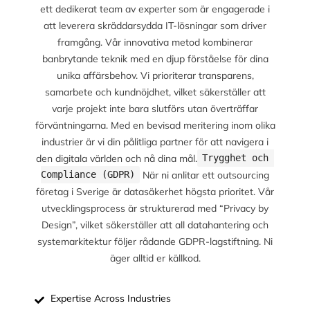
ett dedikerat team av experter som är engagerade i
att leverera skräddarsydda IT-lösningar som driver
framgång. Vår innovativa metod kombinerar
banbrytande teknik med en djup förståelse för dina
unika affärsbehov. Vi prioriterar transparens,
samarbete och kundnöjdhet, vilket säkerställer att
varje projekt inte bara slutförs utan överträffar
förväntningarna. Med en bevisad meritering inom olika
industrier är vi din pålitliga partner för att navigera i
den digitala världen och nå dina mål.
Trygghet och 
När ni anlitar ett outsourcing
Compliance (GDPR)
företag i Sverige är datasäkerhet högsta prioritet. Vår
utvecklingsprocess är strukturerad med “Privacy by
Design”, vilket säkerställer att all datahantering och
systemarkitektur följer rådande GDPR-lagstiftning. Ni
äger alltid er källkod.
Expertise Across Industries