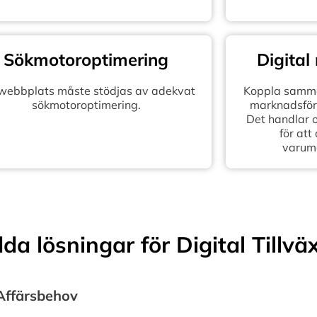
Sökmotoroptimering
Digital
 webbplats måste stödjas av adekvat
Koppla samma
sökmotoroptimering.
marknadsföra
Det handlar 
för att
varum
a lösningar för Digital Tillvä
 Affärsbehov