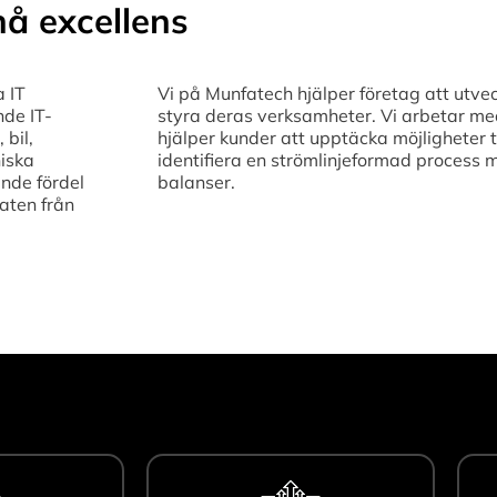
å excellens
a IT
Vi på Munfatech hjälper företag att utvec
nde IT-
styra deras verksamheter. Vi arbetar med 
 bil,
hjälper kunder att upptäcka möjligheter t
niska
identifiera en strömlinjeformad process 
nde fördel
balanser.
aten från