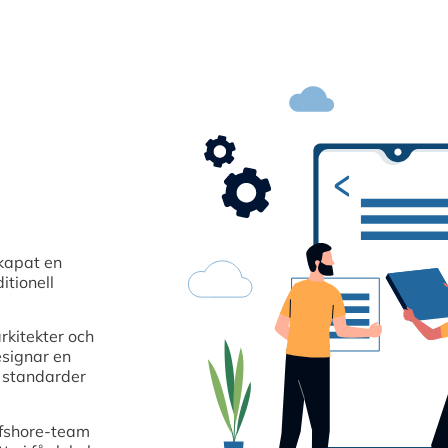
kapat en
itionell
rkitekter och
esignar en
a standarder
ffshore-team