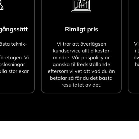
agångssätt
Rimligt pris
bästa teknik-
Vi tror att överlägsen
Vi
kundservice alltid kostar
i 
öretagen. Vi
mindre. Vår prispolicy är
öv
tslösningar i
ganska tillfredsställande
h
alla storlekar
eftersom vi vet att vad du än
betalar så får du det bästa
resultatet av det.