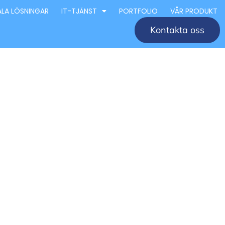
ALA LÖSNINGAR
IT-TJÄNST
PORTFOLIO
VÅR PRODUKT
Kontakta oss
retag
éer och
 för design och arkitektur i