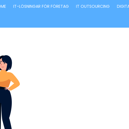
OME
IT-LÖSNINGAR FÖR FÖRETAG
IT OUTSOURCING
DIGIT
Förvandla fö
genom våra
innovativa id
lösningar
Stärker små och medelstora företag: Vi står