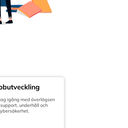
butveckling
retag igång med överlägsen
support, underhåll och
ybersäkerhet.