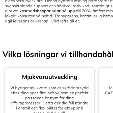
av expertutvecklare. Denna hybrida lösning garanterar att 
svensktalande support och högkvalitativ kod, samtidigt 
direkta
kostnadsbesparingar på upp till
70%
jämfört med
lokala konsulter på heltid. Transparens, kontinuerlig kom
agil leverans är kärnan i vårt löfte till er.
Vilka lösningar vi tillhandahål
Mjukvaruutveckling
Vi bygger mjukvara som är skräddarsydd
Mo
efter dina specifika behov, som en perfekt
CAPE
passande kostym för dina
affärsprocesser. Detta ger dig fullständig
kontroll och flexibilitet för att uppnå