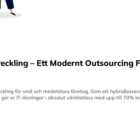
Sverige samt erbjuder offshore-utveckling, v
70% kostnadsbesparingar. Genom samar
medelstora företag optimerar vi effektivitet
veckling – Ett Modernt Outsourcing F
ing för små och medelstora företag. Som ett hybridbaserat
et ger er IT-lösningar i absolut världsklass med upp till 70%