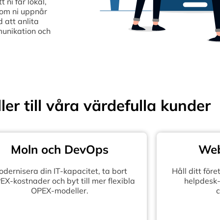
ni får lokal,
som ni uppnår
 att anlita
munikation och
ler till våra värdefulla kunder
Moln och DevOps
Web
dernisera din IT-kapacitet, ta bort
Håll ditt fö
X-kostnader och byt till mer flexibla
helpdesk-
OPEX-modeller.
c