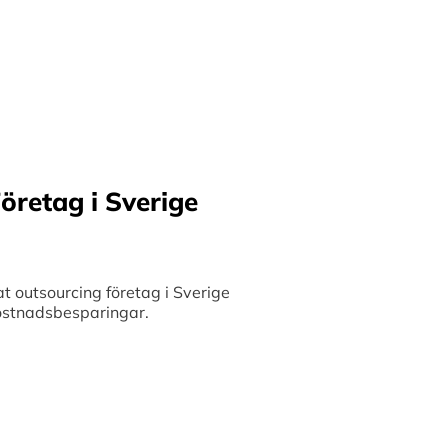
ilket möjliggör upp till
bete med små och
 och stimulerar tillväxt.
öretag i Sverige
 outsourcing företag i Sverige
 kostnadsbesparingar.