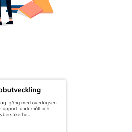
butveckling
retag igång med överlägsen
support, underhåll och
ybersäkerhet.