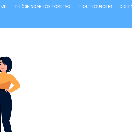
OME
IT-LÖSNINGAR FÖR FÖRETAG
IT OUTSOURCING
DIGIT
Förvandla fö
genom våra
innovativa id
lösningar
Stärker små och medelstora företag: Vi står