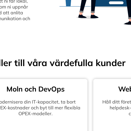
ni får lokal,
som ni uppnår
 att anlita
munikation och
ler till våra värdefulla kunder
Moln och DevOps
Web
dernisera din IT-kapacitet, ta bort
Håll ditt fö
X-kostnader och byt till mer flexibla
helpdesk-
OPEX-modeller.
c