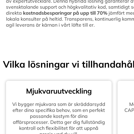
av expertutvecklare. Denna hybrida lösning garanterar att 
svensktalande support och högkvalitativ kod, samtidigt 
direkta
kostnadsbesparingar på upp till
70%
jämfört med
lokala konsulter på heltid. Transparens, kontinuerlig kom
agil leverans är kärnan i vårt löfte till er.
Vilka lösningar vi tillhandahål
Mjukvaruutveckling
Vi bygger mjukvara som är skräddarsydd
Mo
efter dina specifika behov, som en perfekt
CAPE
passande kostym för dina
affärsprocesser. Detta ger dig fullständig
kontroll och flexibilitet för att uppnå