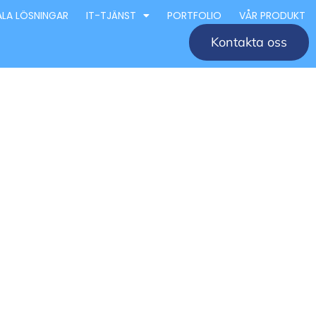
ALA LÖSNINGAR
IT-TJÄNST
PORTFOLIO
VÅR PRODUKT
Kontakta oss
retag
éer och
 för design och arkitektur i