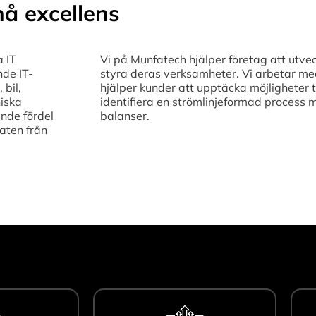
å excellens
a IT
Vi på Munfatech hjälper företag att utvec
nde IT-
styra deras verksamheter. Vi arbetar med 
 bil,
hjälper kunder att upptäcka möjligheter t
niska
identifiera en strömlinjeformad process 
nde fördel
balanser.
aten från