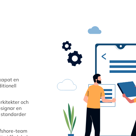
kapat en
itionell
rkitekter och
esignar en
a standarder
ffshore-team