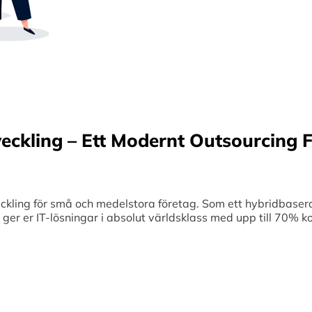
Sverige samt erbjuder offshore-utveckling, v
70% kostnadsbesparingar. Genom samar
medelstora företag optimerar vi effektivitet
veckling – Ett Modernt Outsourcing F
ing för små och medelstora företag. Som ett hybridbaserat
et ger er IT-lösningar i absolut världsklass med upp till 70%