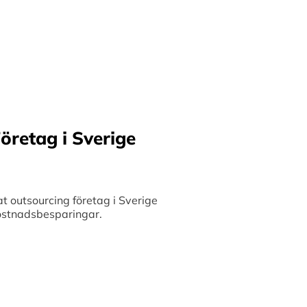
ilket möjliggör upp till
bete med små och
 och stimulerar tillväxt.
öretag i Sverige
 outsourcing företag i Sverige
 kostnadsbesparingar.