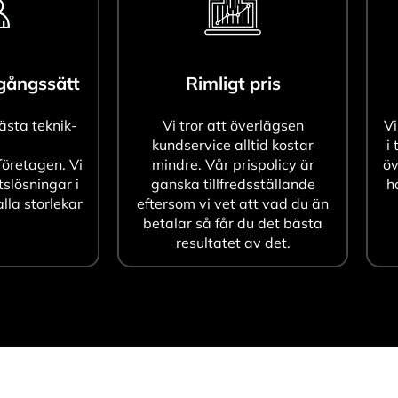
agångssätt
Rimligt pris
bästa teknik-
Vi tror att överlägsen
Vi
kundservice alltid kostar
i 
öretagen. Vi
mindre. Vår prispolicy är
öv
tslösningar i
ganska tillfredsställande
h
alla storlekar
eftersom vi vet att vad du än
betalar så får du det bästa
resultatet av det.