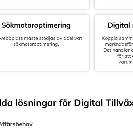
Sökmotoroptimering
Digital
 webbplats måste stödjas av adekvat
Koppla samma
sökmotoroptimering.
marknadsföra
Det handlar 
för att
varum
a lösningar för Digital Tillvä
 Affärsbehov