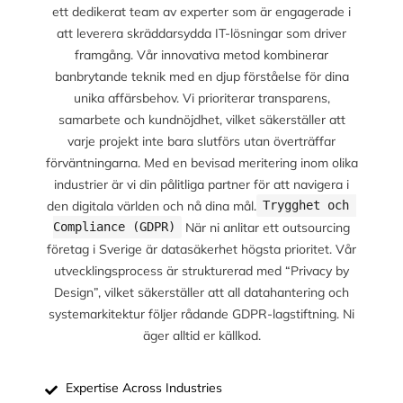
ett dedikerat team av experter som är engagerade i
att leverera skräddarsydda IT-lösningar som driver
framgång. Vår innovativa metod kombinerar
banbrytande teknik med en djup förståelse för dina
unika affärsbehov. Vi prioriterar transparens,
samarbete och kundnöjdhet, vilket säkerställer att
varje projekt inte bara slutförs utan överträffar
förväntningarna. Med en bevisad meritering inom olika
industrier är vi din pålitliga partner för att navigera i
den digitala världen och nå dina mål.
Trygghet och 
När ni anlitar ett outsourcing
Compliance (GDPR)
företag i Sverige är datasäkerhet högsta prioritet. Vår
utvecklingsprocess är strukturerad med “Privacy by
Design”, vilket säkerställer att all datahantering och
systemarkitektur följer rådande GDPR-lagstiftning. Ni
äger alltid er källkod.
Expertise Across Industries