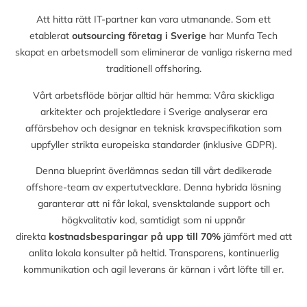
Att hitta rätt IT-partner kan vara utmanande. Som ett
etablerat
outsourcing företag i Sverige
har Munfa Tech
skapat en arbetsmodell som eliminerar de vanliga riskerna med
traditionell offshoring.
Vårt arbetsflöde börjar alltid här hemma: Våra skickliga
arkitekter och projektledare i Sverige analyserar era
affärsbehov och designar en teknisk kravspecifikation som
uppfyller strikta europeiska standarder (inklusive GDPR).
Denna blueprint överlämnas sedan till vårt dedikerade
offshore-team av expertutvecklare. Denna hybrida lösning
garanterar att ni får lokal, svensktalande support och
högkvalitativ kod, samtidigt som ni uppnår
direkta
kostnadsbesparingar på upp till
70%
jämfört med att
anlita lokala konsulter på heltid. Transparens, kontinuerlig
kommunikation och agil leverans är kärnan i vårt löfte till er.