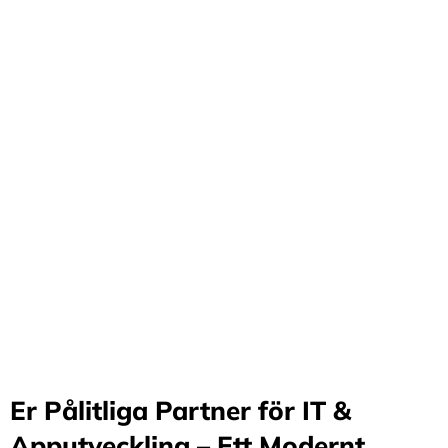
Förvandla företag
genom våra innovativa
idéer och lösningar
Stärker små och medelstora företag: Vi står för design
och arkitektur i Sverige samt erbjuder offshore-
utveckling, vilket möjliggör upp till 70%
kostnadsbesparingar. Genom samarbete med små och
medelstora företag optimerar vi effektivitet och
stimulerar tillväxt.
Er Pålitliga Partner för IT &
Apputveckling – Ett Modernt