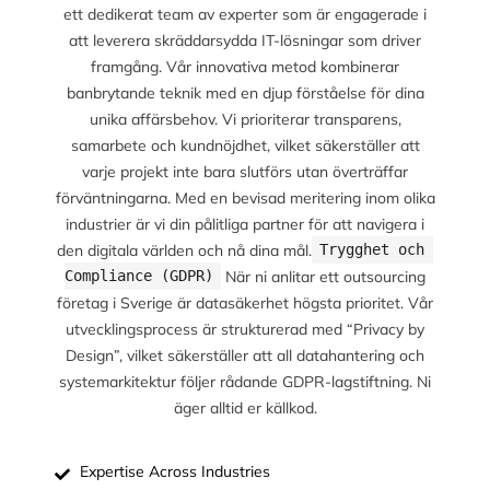
ett dedikerat team av experter som är engagerade i
att leverera skräddarsydda IT-lösningar som driver
framgång. Vår innovativa metod kombinerar
banbrytande teknik med en djup förståelse för dina
unika affärsbehov. Vi prioriterar transparens,
samarbete och kundnöjdhet, vilket säkerställer att
varje projekt inte bara slutförs utan överträffar
förväntningarna. Med en bevisad meritering inom olika
industrier är vi din pålitliga partner för att navigera i
den digitala världen och nå dina mål.
Trygghet och 
När ni anlitar ett outsourcing
Compliance (GDPR)
företag i Sverige är datasäkerhet högsta prioritet. Vår
utvecklingsprocess är strukturerad med “Privacy by
Design”, vilket säkerställer att all datahantering och
systemarkitektur följer rådande GDPR-lagstiftning. Ni
äger alltid er källkod.
Expertise Across Industries