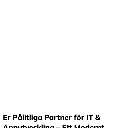
Förvandla företag
genom våra innovativa
idéer och lösningar
Stärker små och medelstora företag: Vi står för design
och arkitektur i Sverige samt erbjuder offshore-
utveckling, vilket möjliggör upp till 70%
kostnadsbesparingar. Genom samarbete med små och
medelstora företag optimerar vi effektivitet och
stimulerar tillväxt.
Er Pålitliga Partner för IT &
Apputveckling – Ett Modernt