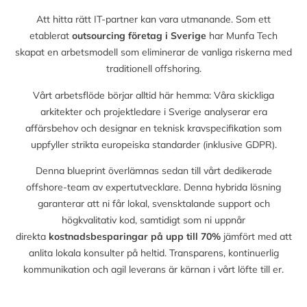
Att hitta rätt IT-partner kan vara utmanande. Som ett
etablerat
outsourcing företag i Sverige
har Munfa Tech
skapat en arbetsmodell som eliminerar de vanliga riskerna med
traditionell offshoring.
Vårt arbetsflöde börjar alltid här hemma: Våra skickliga
arkitekter och projektledare i Sverige analyserar era
affärsbehov och designar en teknisk kravspecifikation som
uppfyller strikta europeiska standarder (inklusive GDPR).
Denna blueprint överlämnas sedan till vårt dedikerade
offshore-team av expertutvecklare. Denna hybrida lösning
garanterar att ni får lokal, svensktalande support och
högkvalitativ kod, samtidigt som ni uppnår
direkta
kostnadsbesparingar på upp till
70%
jämfört med att
anlita lokala konsulter på heltid. Transparens, kontinuerlig
kommunikation och agil leverans är kärnan i vårt löfte till er.