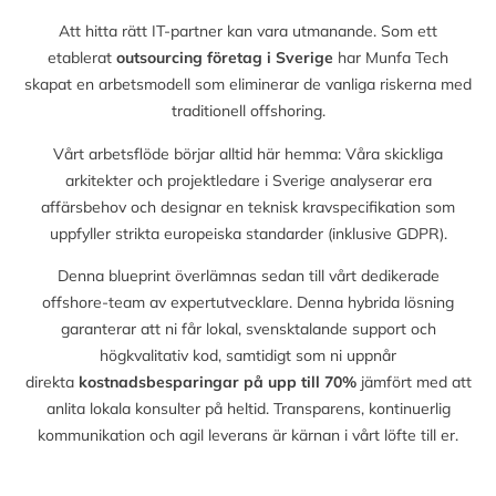
Att hitta rätt IT-partner kan vara utmanande. Som ett
etablerat
outsourcing företag i Sverige
har Munfa Tech
skapat en arbetsmodell som eliminerar de vanliga riskerna med
traditionell offshoring.
Vårt arbetsflöde börjar alltid här hemma: Våra skickliga
arkitekter och projektledare i Sverige analyserar era
affärsbehov och designar en teknisk kravspecifikation som
uppfyller strikta europeiska standarder (inklusive GDPR).
Denna blueprint överlämnas sedan till vårt dedikerade
offshore-team av expertutvecklare. Denna hybrida lösning
garanterar att ni får lokal, svensktalande support och
högkvalitativ kod, samtidigt som ni uppnår
direkta
kostnadsbesparingar på upp till
70%
jämfört med att
anlita lokala konsulter på heltid. Transparens, kontinuerlig
kommunikation och agil leverans är kärnan i vårt löfte till er.