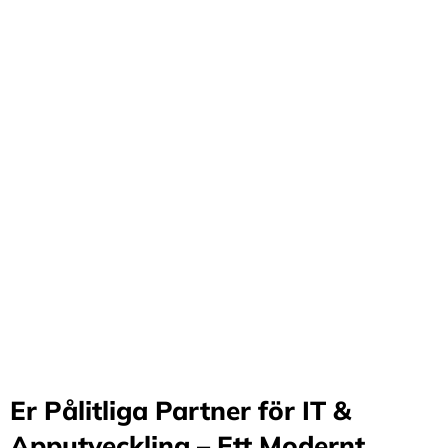
Förvandla företag
genom våra innovativa
idéer och lösningar
Stärker små och medelstora företag: Vi står för design
och arkitektur i Sverige samt erbjuder offshore-
utveckling, vilket möjliggör upp till 70%
kostnadsbesparingar. Genom samarbete med små och
medelstora företag optimerar vi effektivitet och
stimulerar tillväxt.
Er Pålitliga Partner för IT &
Apputveckling – Ett Modernt