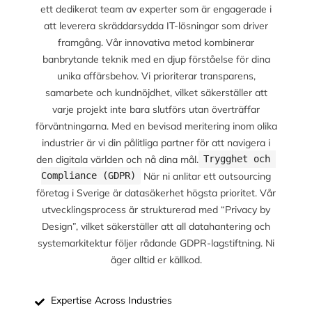
ett dedikerat team av experter som är engagerade i
att leverera skräddarsydda IT-lösningar som driver
framgång. Vår innovativa metod kombinerar
banbrytande teknik med en djup förståelse för dina
unika affärsbehov. Vi prioriterar transparens,
samarbete och kundnöjdhet, vilket säkerställer att
varje projekt inte bara slutförs utan överträffar
förväntningarna. Med en bevisad meritering inom olika
industrier är vi din pålitliga partner för att navigera i
den digitala världen och nå dina mål.
Trygghet och 
När ni anlitar ett outsourcing
Compliance (GDPR)
företag i Sverige är datasäkerhet högsta prioritet. Vår
utvecklingsprocess är strukturerad med “Privacy by
Design”, vilket säkerställer att all datahantering och
systemarkitektur följer rådande GDPR-lagstiftning. Ni
äger alltid er källkod.
Expertise Across Industries