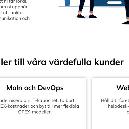
ni får lokal,
som ni uppnår
 att anlita
munikation och
ler till våra värdefulla kunder
Moln och DevOps
Web
dernisera din IT-kapacitet, ta bort
Håll ditt fö
X-kostnader och byt till mer flexibla
helpdesk-
OPEX-modeller.
c