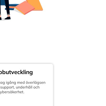
butveckling
retag igång med överlägsen
support, underhåll och
ybersäkerhet.