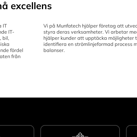
å excellens
a IT
Vi på Munfatech hjälper företag att utvec
nde IT-
styra deras verksamheter. Vi arbetar med 
 bil,
hjälper kunder att upptäcka möjligheter t
niska
identifiera en strömlinjeformad process 
nde fördel
balanser.
aten från