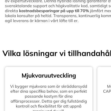
av expertutvecklare. Denna hybrida lösning garanterar att 
svensktalande support och högkvalitativ kod, samtidigt 
direkta
kostnadsbesparingar på upp till
70%
jämfört med
lokala konsulter på heltid. Transparens, kontinuerlig kom
agil leverans är kärnan i vårt löfte till er.
Vilka lösningar vi tillhandahål
Mjukvaruutveckling
Vi bygger mjukvara som är skräddarsydd
Mo
efter dina specifika behov, som en perfekt
CAPE
passande kostym för dina
affärsprocesser. Detta ger dig fullständig
kontroll och flexibilitet för att uppnå