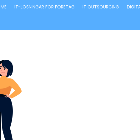
OME
IT-LÖSNINGAR FÖR FÖRETAG
IT OUTSOURCING
DIGIT
Förvandla fö
genom våra
innovativa id
lösningar
Stärker små och medelstora företag: Vi står