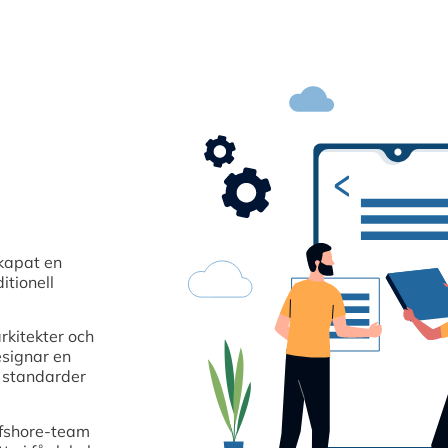
kapat en
itionell
rkitekter och
esignar en
a standarder
ffshore-team