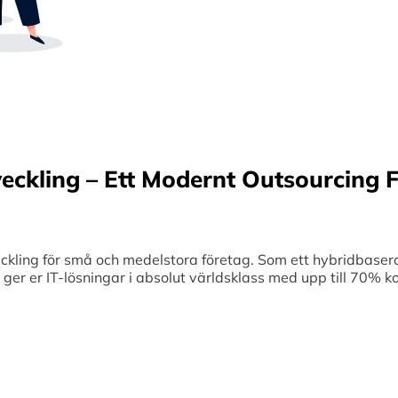
Sverige samt erbjuder offshore-utveckling, v
70% kostnadsbesparingar. Genom samar
medelstora företag optimerar vi effektivitet
veckling – Ett Modernt Outsourcing F
ing för små och medelstora företag. Som ett hybridbaserat
et ger er IT-lösningar i absolut världsklass med upp till 70%