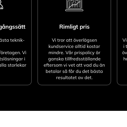
agångssätt
Rimligt pris
bästa teknik-
Vi tror att överlägsen
Vi
kundservice alltid kostar
i 
öretagen. Vi
mindre. Vår prispolicy är
öv
tslösningar i
ganska tillfredsställande
h
alla storlekar
eftersom vi vet att vad du än
betalar så får du det bästa
resultatet av det.