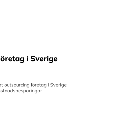
ilket möjliggör upp till
bete med små och
 och stimulerar tillväxt.
öretag i Sverige
 outsourcing företag i Sverige
 kostnadsbesparingar.