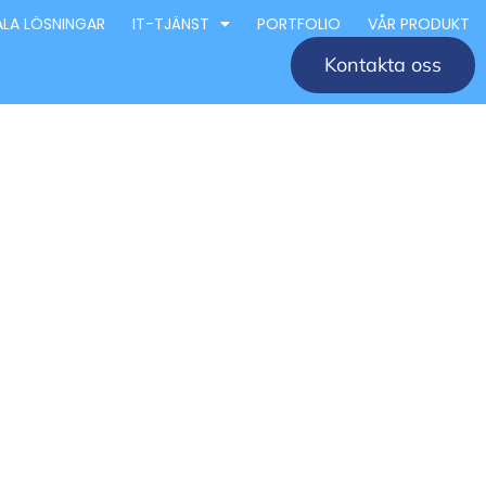
ALA LÖSNINGAR
IT-TJÄNST
PORTFOLIO
VÅR PRODUKT
Kontakta oss
retag
éer och
 för design och arkitektur i