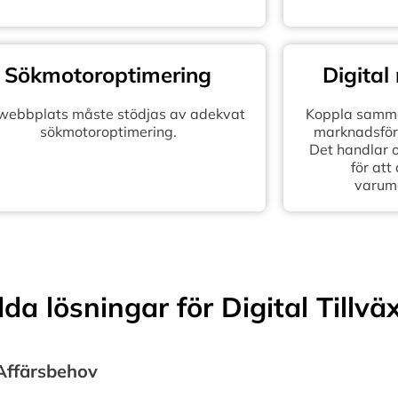
Sökmotoroptimering
Digital
 webbplats måste stödjas av adekvat
Koppla samma
sökmotoroptimering.
marknadsföra
Det handlar 
för att
varum
a lösningar för Digital Tillvä
 Affärsbehov