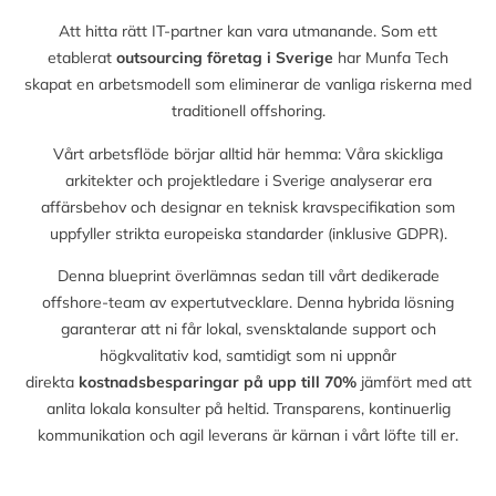
Att hitta rätt IT-partner kan vara utmanande. Som ett
etablerat
outsourcing företag i Sverige
har Munfa Tech
skapat en arbetsmodell som eliminerar de vanliga riskerna med
traditionell offshoring.
Vårt arbetsflöde börjar alltid här hemma: Våra skickliga
arkitekter och projektledare i Sverige analyserar era
affärsbehov och designar en teknisk kravspecifikation som
uppfyller strikta europeiska standarder (inklusive GDPR).
Denna blueprint överlämnas sedan till vårt dedikerade
offshore-team av expertutvecklare. Denna hybrida lösning
garanterar att ni får lokal, svensktalande support och
högkvalitativ kod, samtidigt som ni uppnår
direkta
kostnadsbesparingar på upp till
70%
jämfört med att
anlita lokala konsulter på heltid. Transparens, kontinuerlig
kommunikation och agil leverans är kärnan i vårt löfte till er.