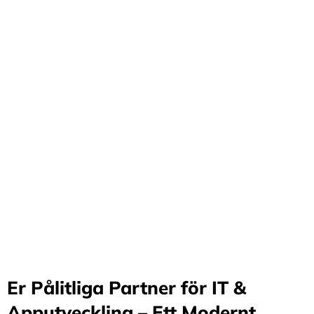
Förvandla företag
genom våra innovativa
idéer och lösningar
Stärker små och medelstora företag: Vi står för design
och arkitektur i Sverige samt erbjuder offshore-
utveckling, vilket möjliggör upp till 70%
kostnadsbesparingar. Genom samarbete med små och
medelstora företag optimerar vi effektivitet och
stimulerar tillväxt.
Er Pålitliga Partner för IT &
Apputveckling – Ett Modernt