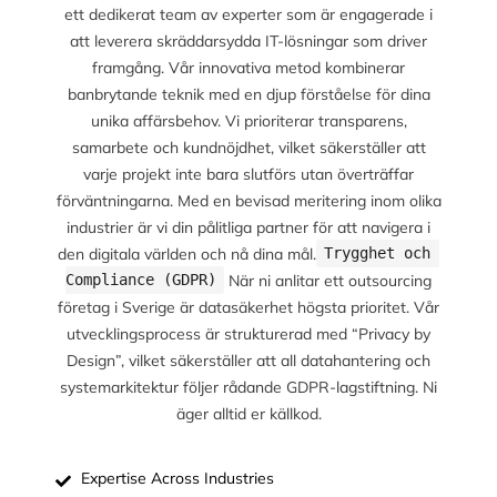
ett dedikerat team av experter som är engagerade i
att leverera skräddarsydda IT-lösningar som driver
framgång. Vår innovativa metod kombinerar
banbrytande teknik med en djup förståelse för dina
unika affärsbehov. Vi prioriterar transparens,
samarbete och kundnöjdhet, vilket säkerställer att
varje projekt inte bara slutförs utan överträffar
förväntningarna. Med en bevisad meritering inom olika
industrier är vi din pålitliga partner för att navigera i
den digitala världen och nå dina mål.
Trygghet och 
När ni anlitar ett outsourcing
Compliance (GDPR)
företag i Sverige är datasäkerhet högsta prioritet. Vår
utvecklingsprocess är strukturerad med “Privacy by
Design”, vilket säkerställer att all datahantering och
systemarkitektur följer rådande GDPR-lagstiftning. Ni
äger alltid er källkod.
Expertise Across Industries