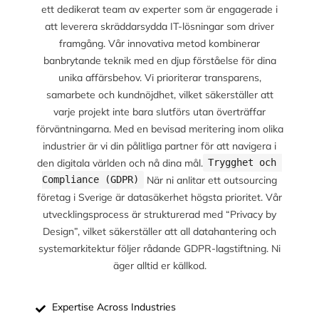
ett dedikerat team av experter som är engagerade i
att leverera skräddarsydda IT-lösningar som driver
framgång. Vår innovativa metod kombinerar
banbrytande teknik med en djup förståelse för dina
unika affärsbehov. Vi prioriterar transparens,
samarbete och kundnöjdhet, vilket säkerställer att
varje projekt inte bara slutförs utan överträffar
förväntningarna. Med en bevisad meritering inom olika
industrier är vi din pålitliga partner för att navigera i
den digitala världen och nå dina mål.
Trygghet och 
När ni anlitar ett outsourcing
Compliance (GDPR)
företag i Sverige är datasäkerhet högsta prioritet. Vår
utvecklingsprocess är strukturerad med “Privacy by
Design”, vilket säkerställer att all datahantering och
systemarkitektur följer rådande GDPR-lagstiftning. Ni
äger alltid er källkod.
Expertise Across Industries