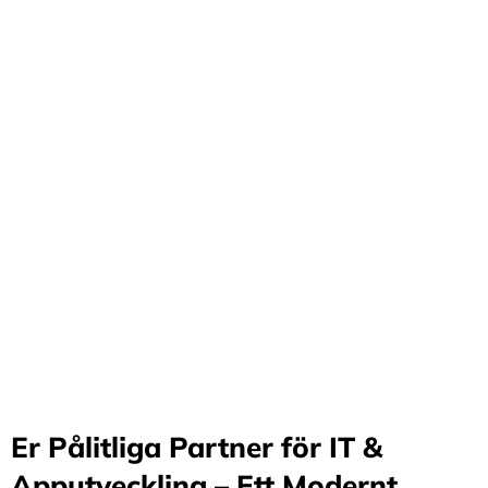
Förvandla företag
genom våra innovativa
idéer och lösningar
Stärker små och medelstora företag: Vi står för design
och arkitektur i Sverige samt erbjuder offshore-
utveckling, vilket möjliggör upp till 70%
kostnadsbesparingar. Genom samarbete med små och
medelstora företag optimerar vi effektivitet och
stimulerar tillväxt.
Er Pålitliga Partner för IT &
Apputveckling – Ett Modernt