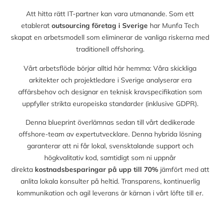
Att hitta rätt IT-partner kan vara utmanande. Som ett
etablerat
outsourcing företag i Sverige
har Munfa Tech
skapat en arbetsmodell som eliminerar de vanliga riskerna med
traditionell offshoring.
Vårt arbetsflöde börjar alltid här hemma: Våra skickliga
arkitekter och projektledare i Sverige analyserar era
affärsbehov och designar en teknisk kravspecifikation som
uppfyller strikta europeiska standarder (inklusive GDPR).
Denna blueprint överlämnas sedan till vårt dedikerade
offshore-team av expertutvecklare. Denna hybrida lösning
garanterar att ni får lokal, svensktalande support och
högkvalitativ kod, samtidigt som ni uppnår
direkta
kostnadsbesparingar på upp till
70%
jämfört med att
anlita lokala konsulter på heltid. Transparens, kontinuerlig
kommunikation och agil leverans är kärnan i vårt löfte till er.