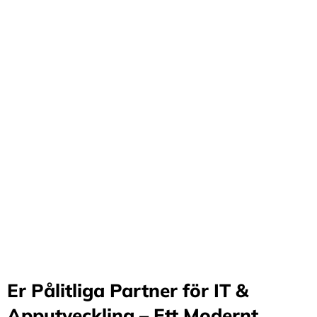
Förvandla företag
genom våra innovativa
idéer och lösningar
Stärker små och medelstora företag: Vi står för design
och arkitektur i Sverige samt erbjuder offshore-
utveckling, vilket möjliggör upp till 70%
kostnadsbesparingar. Genom samarbete med små och
medelstora företag optimerar vi effektivitet och
stimulerar tillväxt.
Er Pålitliga Partner för IT &
Apputveckling – Ett Modernt