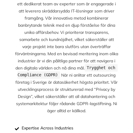
ett dedikerat team av experter som är engagerade i
att leverera skräddarsydda IT-lösningar som driver
framgång. Vår innovativa metod kombinerar
banbrytande teknik med en djup förståelse för dina
unika affärsbehov. Vi prioriterar transparens,
samarbete och kundnöjdhet, vilket säkerställer att
varje projekt inte bara slutförs utan överträffar
förväntningarna. Med en bevisad meritering inom olika
industrier är vi din pålitliga partner för att navigera i
den digitala världen och nå dina mål.
Trygghet och 
När ni anlitar ett outsourcing
Compliance (GDPR)
företag i Sverige är datasäkerhet högsta prioritet. Vår
utvecklingsprocess är strukturerad med “Privacy by
Design”, vilket säkerställer att all datahantering och
systemarkitektur följer rådande GDPR-lagstiftning. Ni
äger alltid er källkod.
Expertise Across Industries