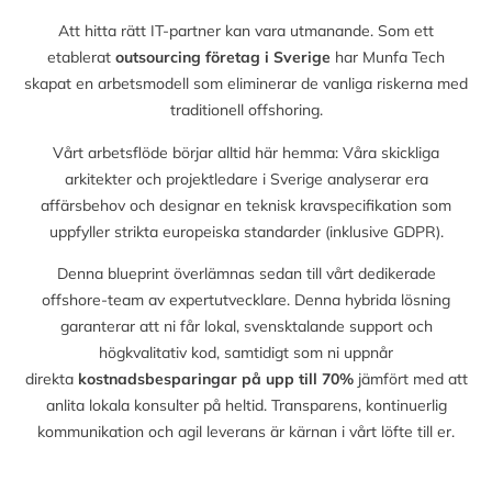
Att hitta rätt IT-partner kan vara utmanande. Som ett
etablerat
outsourcing företag i Sverige
har Munfa Tech
skapat en arbetsmodell som eliminerar de vanliga riskerna med
traditionell offshoring.
Vårt arbetsflöde börjar alltid här hemma: Våra skickliga
arkitekter och projektledare i Sverige analyserar era
affärsbehov och designar en teknisk kravspecifikation som
uppfyller strikta europeiska standarder (inklusive GDPR).
Denna blueprint överlämnas sedan till vårt dedikerade
offshore-team av expertutvecklare. Denna hybrida lösning
garanterar att ni får lokal, svensktalande support och
högkvalitativ kod, samtidigt som ni uppnår
direkta
kostnadsbesparingar på upp till
70%
jämfört med att
anlita lokala konsulter på heltid. Transparens, kontinuerlig
kommunikation och agil leverans är kärnan i vårt löfte till er.