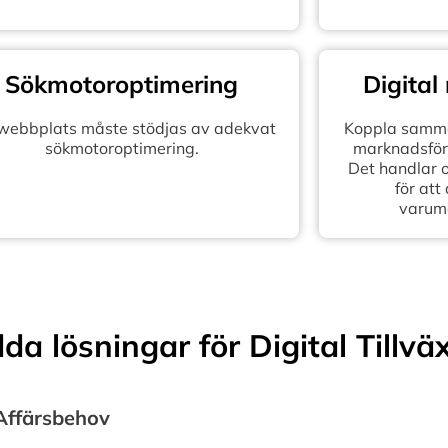
Sökmotoroptimering
Digital
 webbplats måste stödjas av adekvat
Koppla samma
sökmotoroptimering.
marknadsföra
Det handlar 
för att
varum
a lösningar för Digital Tillvä
 Affärsbehov