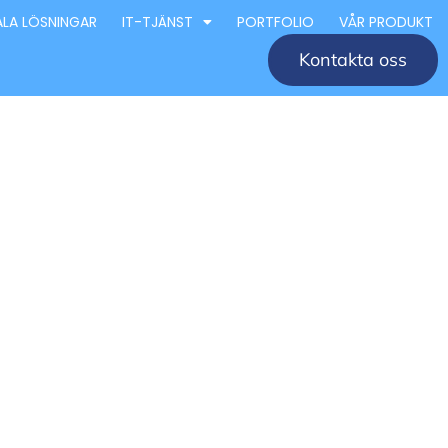
ALA LÖSNINGAR
IT-TJÄNST
PORTFOLIO
VÅR PRODUKT
Kontakta oss
retag
éer och
 för design och arkitektur i