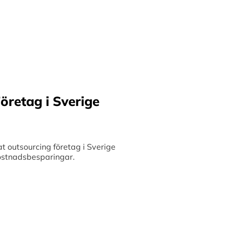
ilket möjliggör upp till
bete med små och
 och stimulerar tillväxt.
öretag i Sverige
 outsourcing företag i Sverige
 kostnadsbesparingar.