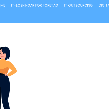
OME
IT-LÖSNINGAR FÖR FÖRETAG
IT OUTSOURCING
DIGIT
Förvandla fö
genom våra
innovativa id
lösningar
Stärker små och medelstora företag: Vi står