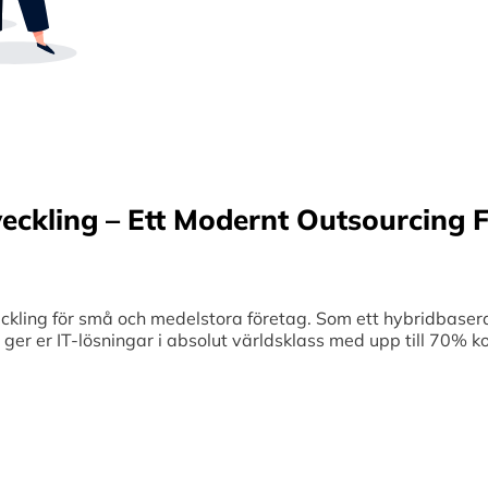
Sverige samt erbjuder offshore-utveckling, v
70% kostnadsbesparingar. Genom samar
medelstora företag optimerar vi effektivitet
veckling – Ett Modernt Outsourcing F
ing för små och medelstora företag. Som ett hybridbaserat
et ger er IT-lösningar i absolut världsklass med upp till 70%