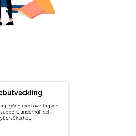
butveckling
retag igång med överlägsen
support, underhåll och
ybersäkerhet.