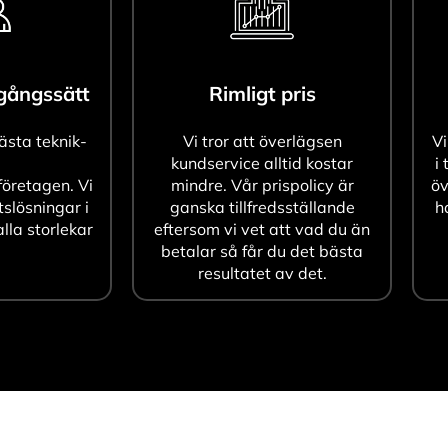
agångssätt
Rimligt pris
bästa teknik-
Vi tror att överlägsen
Vi
kundservice alltid kostar
i 
öretagen. Vi
mindre. Vår prispolicy är
öv
tslösningar i
ganska tillfredsställande
h
alla storlekar
eftersom vi vet att vad du än
betalar så får du det bästa
resultatet av det.