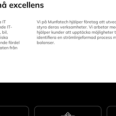
å excellens
a IT
Vi på Munfatech hjälper företag att utvec
nde IT-
styra deras verksamheter. Vi arbetar med 
 bil,
hjälper kunder att upptäcka möjligheter t
niska
identifiera en strömlinjeformad process 
nde fördel
balanser.
aten från