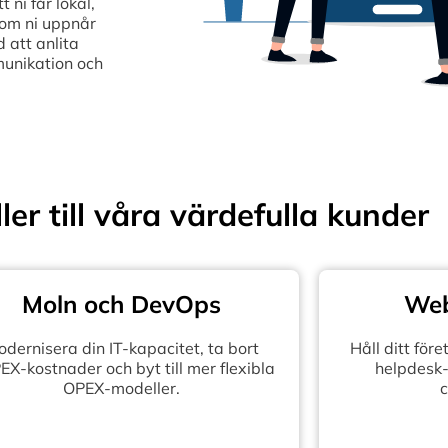
ni får lokal,
som ni uppnår
 att anlita
munikation och
ler till våra värdefulla kunder
Moln och DevOps
Web
dernisera din IT-kapacitet, ta bort
Håll ditt fö
X-kostnader och byt till mer flexibla
helpdesk-
OPEX-modeller.
c