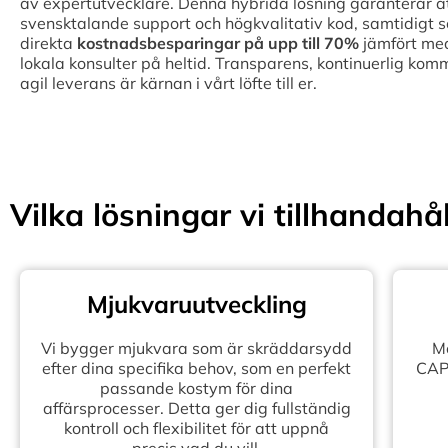
av expertutvecklare. Denna hybrida lösning garanterar att 
svensktalande support och högkvalitativ kod, samtidigt 
direkta
kostnadsbesparingar på upp till
70%
jämfört med
lokala konsulter på heltid. Transparens, kontinuerlig kom
agil leverans är kärnan i vårt löfte till er.
Vilka lösningar vi tillhandahål
Mjukvaruutveckling
Vi bygger mjukvara som är skräddarsydd
Mo
efter dina specifika behov, som en perfekt
CAPE
passande kostym för dina
affärsprocesser. Detta ger dig fullständig
kontroll och flexibilitet för att uppnå