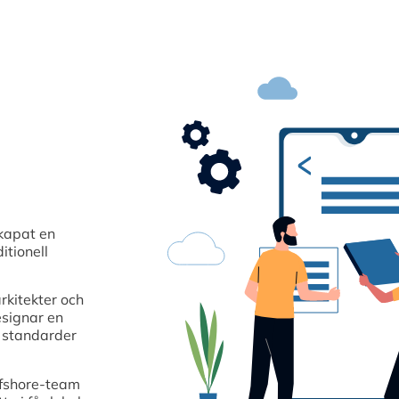
kapat en
itionell
rkitekter och
esignar en
a standarder
ffshore-team