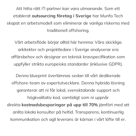
Att hitta rätt IT-partner kan vara utmanande. Som ett
etablerat
outsourcing företag i Sverige
har Munfa Tech
skapat en arbetsmodell som eliminerar de vanliga riskerna med
traditionell offshoring.
Vårt arbetsflöde börjar alltid här hemma: Våra skickliga
arkitekter och projektledare i Sverige analyserar era
affärsbehov och designar en teknisk kravspecifikation som
uppfyller strikta europeiska standarder (inklusive GDPR).
Denna blueprint överlämnas sedan till vårt dedikerade
offshore-team av expertutvecklare. Denna hybrida lösning
garanterar att ni får lokal, svensktalande support och
högkvalitativ kod, samtidigt som ni uppnår
direkta
kostnadsbesparingar på upp till
70%
jämfört med att
anlita lokala konsulter på heltid. Transparens, kontinuerlig
kommunikation och agil leverans är kärnan i vårt löfte till er.