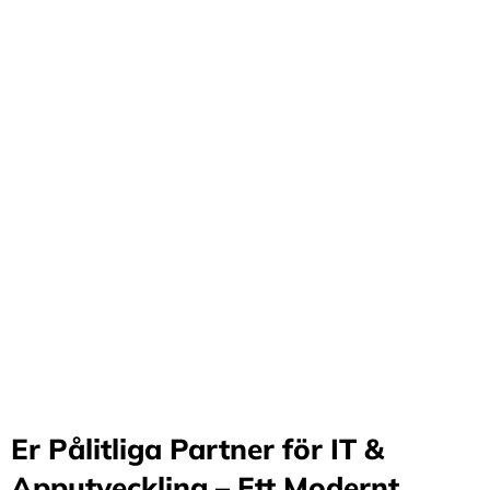
Förvandla företag
genom våra innovativa
idéer och lösningar
Stärker små och medelstora företag: Vi står för design
och arkitektur i Sverige samt erbjuder offshore-
utveckling, vilket möjliggör upp till 70%
kostnadsbesparingar. Genom samarbete med små och
medelstora företag optimerar vi effektivitet och
stimulerar tillväxt.
Er Pålitliga Partner för IT &
Apputveckling – Ett Modernt