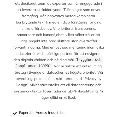
ett dedikerat team av experter som är engagerade i
att leverera skräddarsydda IT-lösningar som driver
framgång. Vår innovativa metod kombinerar
banbrytande teknik med en djup förståelse för dina
unika affärsbehov. Vi prioriterar transparens,
samarbete och kundnöjdhet, vilket säkerställer att
varje projekt inte bara slutförs utan överträffar
förväntningarna. Med en bevisad meritering inom olika
industrier är vi din pålitliga partner för att navigera i
den digitala världen och nå dina mål.
Trygghet och 
När ni anlitar ett outsourcing
Compliance (GDPR)
företag i Sverige är datasäkerhet högsta prioritet. Vår
utvecklingsprocess är strukturerad med “Privacy by
Design”, vilket säkerställer att all datahantering och
systemarkitektur följer rådande GDPR-lagstiftning. Ni
äger alltid er källkod.
Expertise Across Industries