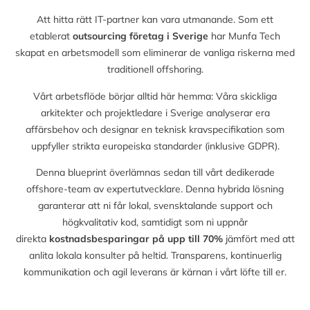
Att hitta rätt IT-partner kan vara utmanande. Som ett
etablerat
outsourcing företag i Sverige
har Munfa Tech
skapat en arbetsmodell som eliminerar de vanliga riskerna med
traditionell offshoring.
Vårt arbetsflöde börjar alltid här hemma: Våra skickliga
arkitekter och projektledare i Sverige analyserar era
affärsbehov och designar en teknisk kravspecifikation som
uppfyller strikta europeiska standarder (inklusive GDPR).
Denna blueprint överlämnas sedan till vårt dedikerade
offshore-team av expertutvecklare. Denna hybrida lösning
garanterar att ni får lokal, svensktalande support och
högkvalitativ kod, samtidigt som ni uppnår
direkta
kostnadsbesparingar på upp till
70%
jämfört med att
anlita lokala konsulter på heltid. Transparens, kontinuerlig
kommunikation och agil leverans är kärnan i vårt löfte till er.