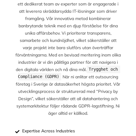
ett dedikerat team av experter som är engagerade i
att leverera skräddarsydda IT-lösningar som driver
framgång. Vår innovativa metod kombinerar
banbrytande teknik med en djup förståelse för dina
unika affärsbehov. Vi prioriterar transparens,
samarbete och kundnöjdhet, vilket säkerställer att
varje projekt inte bara slutförs utan överträffar
förväntningarna. Med en bevisad meritering inom olika
industrier är vi din pålitliga partner för att navigera i
den digitala världen och nå dina mål.
Trygghet och 
När ni anlitar ett outsourcing
Compliance (GDPR)
företag i Sverige är datasäkerhet högsta prioritet. Vår
utvecklingsprocess är strukturerad med “Privacy by
Design”, vilket säkerställer att all datahantering och
systemarkitektur följer rådande GDPR-lagstiftning. Ni
äger alltid er källkod.
Expertise Across Industries