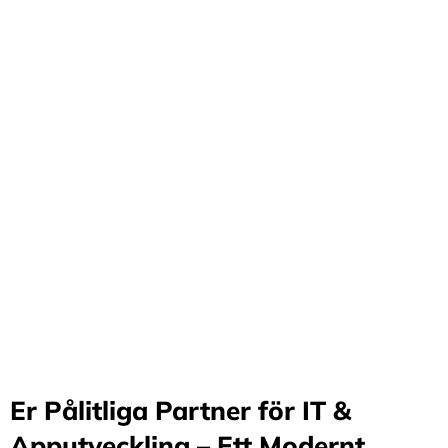
Förvandla företag
genom våra innovativa
idéer och lösningar
Stärker små och medelstora företag: Vi står för design
och arkitektur i Sverige samt erbjuder offshore-
utveckling, vilket möjliggör upp till 70%
kostnadsbesparingar. Genom samarbete med små och
medelstora företag optimerar vi effektivitet och
stimulerar tillväxt.
Er Pålitliga Partner för IT &
Apputveckling – Ett Modernt