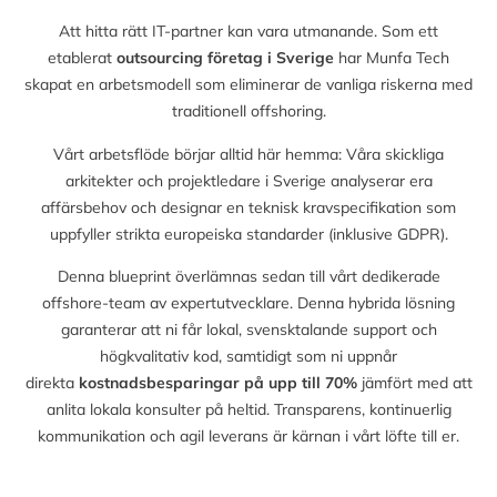
Att hitta rätt IT-partner kan vara utmanande. Som ett
etablerat
outsourcing företag i Sverige
har Munfa Tech
skapat en arbetsmodell som eliminerar de vanliga riskerna med
traditionell offshoring.
Vårt arbetsflöde börjar alltid här hemma: Våra skickliga
arkitekter och projektledare i Sverige analyserar era
affärsbehov och designar en teknisk kravspecifikation som
uppfyller strikta europeiska standarder (inklusive GDPR).
Denna blueprint överlämnas sedan till vårt dedikerade
offshore-team av expertutvecklare. Denna hybrida lösning
garanterar att ni får lokal, svensktalande support och
högkvalitativ kod, samtidigt som ni uppnår
direkta
kostnadsbesparingar på upp till
70%
jämfört med att
anlita lokala konsulter på heltid. Transparens, kontinuerlig
kommunikation och agil leverans är kärnan i vårt löfte till er.