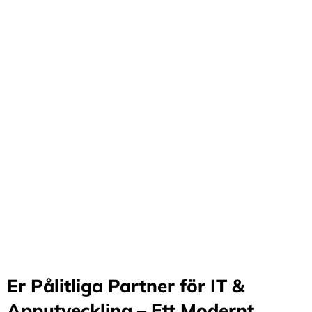
Förvandla företag
genom våra innovativa
idéer och lösningar
Stärker små och medelstora företag: Vi står för design
och arkitektur i Sverige samt erbjuder offshore-
utveckling, vilket möjliggör upp till 70%
kostnadsbesparingar. Genom samarbete med små och
medelstora företag optimerar vi effektivitet och
stimulerar tillväxt.
Er Pålitliga Partner för IT &
Apputveckling – Ett Modernt