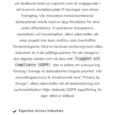
ett dedikerat team av experter som är engagerade i
att leverera skräddarsydda IT-lösningar som driver
framgång. Vår innovativa metod kombinerar
banbrytande teknik med en djup förståelse för dina
unika affärsbehov. Vi prioriterar transparens,
samarbete och kundnöjdhet, vilket säkerställer att
varje projekt inte bara slutförs utan överträffar
förväntningarna. Med en bevisad meritering inom olika
industrier är vi din pålitliga partner för att navigera i
den digitala världen och nå dina mål.
Trygghet och 
När ni anlitar ett outsourcing
Compliance (GDPR)
företag i Sverige är datasäkerhet högsta prioritet. Vår
utvecklingsprocess är strukturerad med “Privacy by
Design”, vilket säkerställer att all datahantering och
systemarkitektur följer rådande GDPR-lagstiftning. Ni
äger alltid er källkod.
Expertise Across Industries