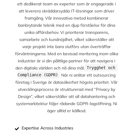
ett dedikerat team av experter som är engagerade i
att leverera skräddarsydda IT-lösningar som driver
framgång. Vår innovativa metod kombinerar
banbrytande teknik med en djup förståelse för dina
unika affärsbehov. Vi prioriterar transparens,
samarbete och kundnöjdhet, vilket säkerställer att
varje projekt inte bara slutförs utan överträffar
förväntningarna. Med en bevisad meritering inom olika
industrier är vi din pålitliga partner för att navigera i
den digitala världen och nå dina mål.
Trygghet och 
När ni anlitar ett outsourcing
Compliance (GDPR)
företag i Sverige är datasäkerhet högsta prioritet. Vår
utvecklingsprocess är strukturerad med “Privacy by
Design”, vilket säkerställer att all datahantering och
systemarkitektur följer rådande GDPR-lagstiftning. Ni
äger alltid er källkod.
Expertise Across Industries