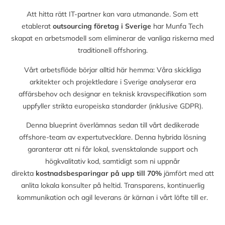
Att hitta rätt IT-partner kan vara utmanande. Som ett
etablerat
outsourcing företag i Sverige
har Munfa Tech
skapat en arbetsmodell som eliminerar de vanliga riskerna med
traditionell offshoring.
Vårt arbetsflöde börjar alltid här hemma: Våra skickliga
arkitekter och projektledare i Sverige analyserar era
affärsbehov och designar en teknisk kravspecifikation som
uppfyller strikta europeiska standarder (inklusive GDPR).
Denna blueprint överlämnas sedan till vårt dedikerade
offshore-team av expertutvecklare. Denna hybrida lösning
garanterar att ni får lokal, svensktalande support och
högkvalitativ kod, samtidigt som ni uppnår
direkta
kostnadsbesparingar på upp till
70%
jämfört med att
anlita lokala konsulter på heltid. Transparens, kontinuerlig
kommunikation och agil leverans är kärnan i vårt löfte till er.