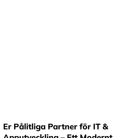
Förvandla företag
genom våra innovativa
idéer och lösningar
Stärker små och medelstora företag: Vi står för design
och arkitektur i Sverige samt erbjuder offshore-
utveckling, vilket möjliggör upp till 70%
kostnadsbesparingar. Genom samarbete med små och
medelstora företag optimerar vi effektivitet och
stimulerar tillväxt.
Er Pålitliga Partner för IT &
Apputveckling – Ett Modernt