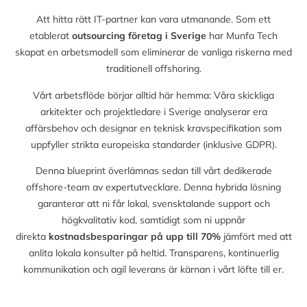
Att hitta rätt IT-partner kan vara utmanande. Som ett
etablerat
outsourcing företag i Sverige
har Munfa Tech
skapat en arbetsmodell som eliminerar de vanliga riskerna med
traditionell offshoring.
Vårt arbetsflöde börjar alltid här hemma: Våra skickliga
arkitekter och projektledare i Sverige analyserar era
affärsbehov och designar en teknisk kravspecifikation som
uppfyller strikta europeiska standarder (inklusive GDPR).
Denna blueprint överlämnas sedan till vårt dedikerade
offshore-team av expertutvecklare. Denna hybrida lösning
garanterar att ni får lokal, svensktalande support och
högkvalitativ kod, samtidigt som ni uppnår
direkta
kostnadsbesparingar på upp till
70%
jämfört med att
anlita lokala konsulter på heltid. Transparens, kontinuerlig
kommunikation och agil leverans är kärnan i vårt löfte till er.