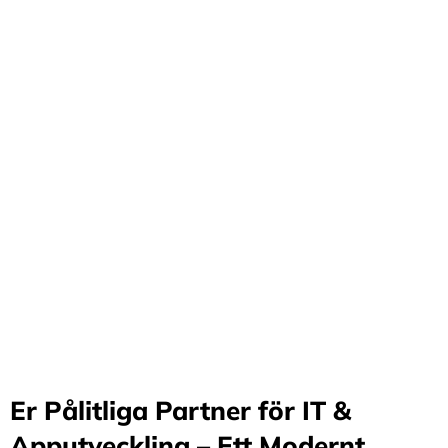
Förvandla företag
genom våra innovativa
idéer och lösningar
Stärker små och medelstora företag: Vi står för design
och arkitektur i Sverige samt erbjuder offshore-
utveckling, vilket möjliggör upp till 70%
kostnadsbesparingar. Genom samarbete med små och
medelstora företag optimerar vi effektivitet och
stimulerar tillväxt.
Er Pålitliga Partner för IT &
Apputveckling – Ett Modernt