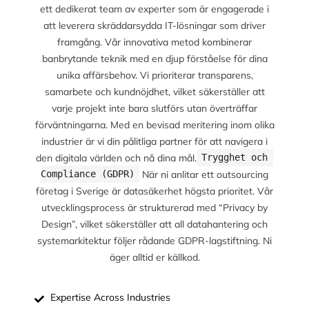
ett dedikerat team av experter som är engagerade i
att leverera skräddarsydda IT-lösningar som driver
framgång. Vår innovativa metod kombinerar
banbrytande teknik med en djup förståelse för dina
unika affärsbehov. Vi prioriterar transparens,
samarbete och kundnöjdhet, vilket säkerställer att
varje projekt inte bara slutförs utan överträffar
förväntningarna. Med en bevisad meritering inom olika
industrier är vi din pålitliga partner för att navigera i
den digitala världen och nå dina mål.
Trygghet och 
När ni anlitar ett outsourcing
Compliance (GDPR)
företag i Sverige är datasäkerhet högsta prioritet. Vår
utvecklingsprocess är strukturerad med “Privacy by
Design”, vilket säkerställer att all datahantering och
systemarkitektur följer rådande GDPR-lagstiftning. Ni
äger alltid er källkod.
Expertise Across Industries