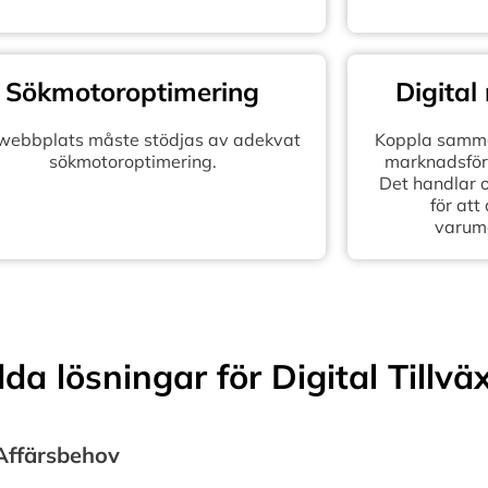
Sökmotoroptimering
Digital
 webbplats måste stödjas av adekvat
Koppla samma
sökmotoroptimering.
marknadsföra
Det handlar 
för att
varum
a lösningar för Digital Tillvä
 Affärsbehov