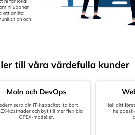
ni får lokal,
som ni uppnår
 att anlita
munikation och
ler till våra värdefulla kunder
Moln och DevOps
Web
dernisera din IT-kapacitet, ta bort
Håll ditt fö
X-kostnader och byt till mer flexibla
helpdesk-
OPEX-modeller.
c