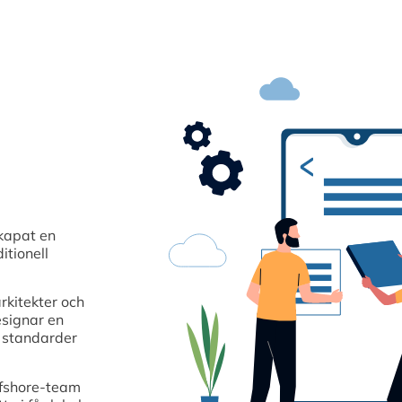
kapat en
itionell
rkitekter och
esignar en
a standarder
ffshore-team