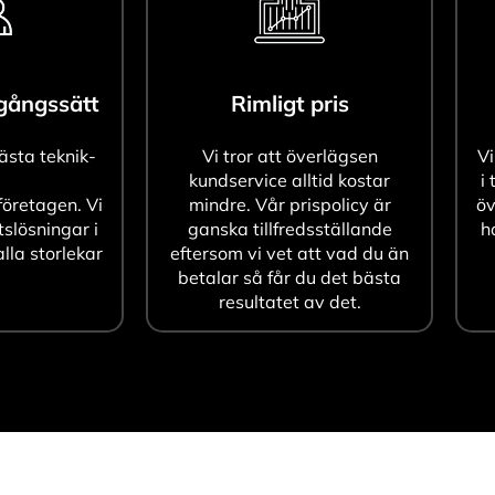
agångssätt
Rimligt pris
bästa teknik-
Vi tror att överlägsen
Vi
kundservice alltid kostar
i 
öretagen. Vi
mindre. Vår prispolicy är
öv
tslösningar i
ganska tillfredsställande
h
alla storlekar
eftersom vi vet att vad du än
betalar så får du det bästa
resultatet av det.