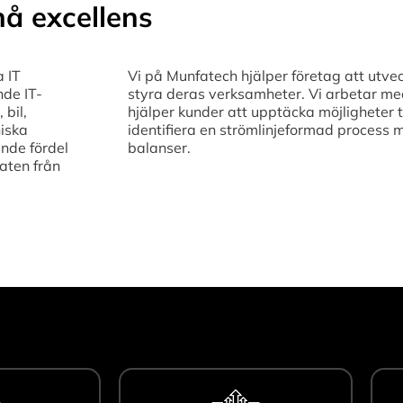
å excellens
a IT
Vi på Munfatech hjälper företag att utvec
nde IT-
styra deras verksamheter. Vi arbetar med 
 bil,
hjälper kunder att upptäcka möjligheter t
niska
identifiera en strömlinjeformad process 
nde fördel
balanser.
aten från