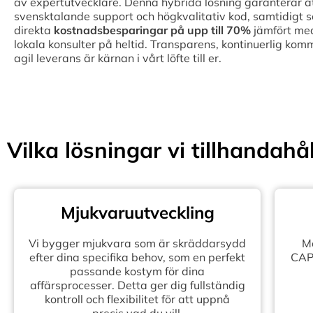
av expertutvecklare. Denna hybrida lösning garanterar att 
svensktalande support och högkvalitativ kod, samtidigt 
direkta
kostnadsbesparingar på upp till
70%
jämfört med
lokala konsulter på heltid. Transparens, kontinuerlig kom
agil leverans är kärnan i vårt löfte till er.
Vilka lösningar vi tillhandahål
Mjukvaruutveckling
Vi bygger mjukvara som är skräddarsydd
Mo
efter dina specifika behov, som en perfekt
CAPE
passande kostym för dina
affärsprocesser. Detta ger dig fullständig
kontroll och flexibilitet för att uppnå