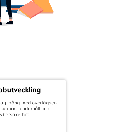
butveckling
retag igång med överlägsen
support, underhåll och
ybersäkerhet.