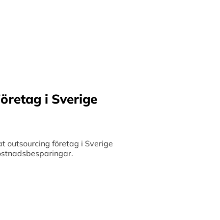
ilket möjliggör upp till
bete med små och
 och stimulerar tillväxt.
öretag i Sverige
 outsourcing företag i Sverige
 kostnadsbesparingar.