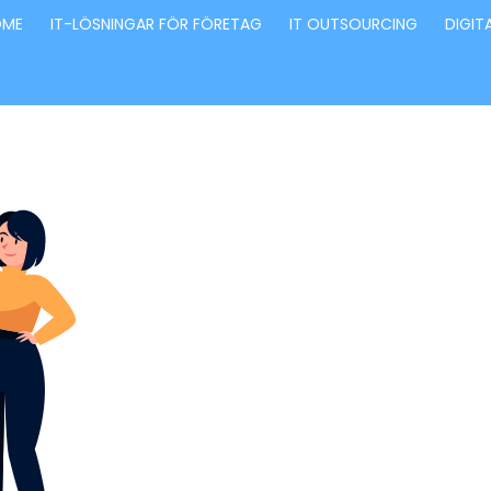
OME
IT-LÖSNINGAR FÖR FÖRETAG
IT OUTSOURCING
DIGIT
Förvandla fö
genom våra
innovativa id
lösningar
Stärker små och medelstora företag: Vi står