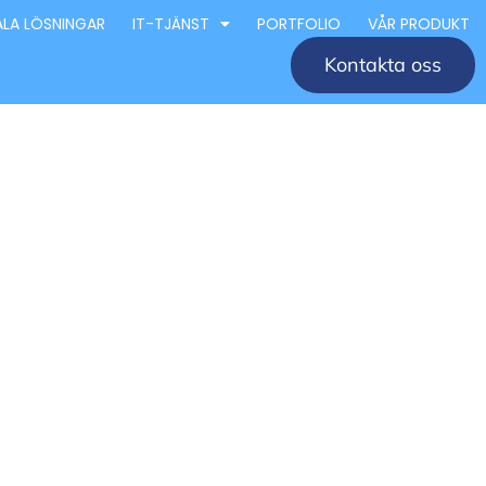
ALA LÖSNINGAR
IT-TJÄNST
PORTFOLIO
VÅR PRODUKT
Kontakta oss
retag
éer och
 för design och arkitektur i