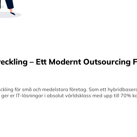
Sverige samt erbjuder offshore-utveckling, v
70% kostnadsbesparingar. Genom samar
medelstora företag optimerar vi effektivitet
veckling – Ett Modernt Outsourcing F
ing för små och medelstora företag. Som ett hybridbaserat
et ger er IT-lösningar i absolut världsklass med upp till 70%