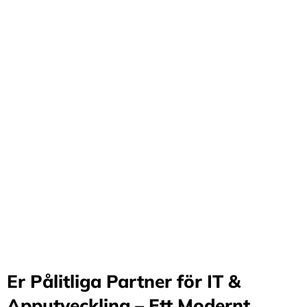
Förvandla företag
genom våra innovativa
idéer och lösningar
Stärker små och medelstora företag: Vi står för design
och arkitektur i Sverige samt erbjuder offshore-
utveckling, vilket möjliggör upp till 70%
kostnadsbesparingar. Genom samarbete med små och
medelstora företag optimerar vi effektivitet och
stimulerar tillväxt.
Er Pålitliga Partner för IT &
Apputveckling – Ett Modernt