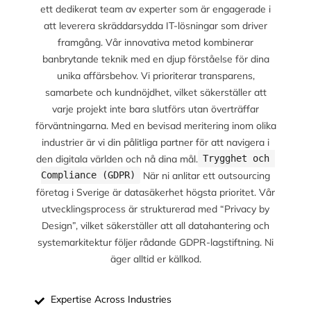
ett dedikerat team av experter som är engagerade i
att leverera skräddarsydda IT-lösningar som driver
framgång. Vår innovativa metod kombinerar
banbrytande teknik med en djup förståelse för dina
unika affärsbehov. Vi prioriterar transparens,
samarbete och kundnöjdhet, vilket säkerställer att
varje projekt inte bara slutförs utan överträffar
förväntningarna. Med en bevisad meritering inom olika
industrier är vi din pålitliga partner för att navigera i
den digitala världen och nå dina mål.
Trygghet och 
När ni anlitar ett outsourcing
Compliance (GDPR)
företag i Sverige är datasäkerhet högsta prioritet. Vår
utvecklingsprocess är strukturerad med “Privacy by
Design”, vilket säkerställer att all datahantering och
systemarkitektur följer rådande GDPR-lagstiftning. Ni
äger alltid er källkod.
Expertise Across Industries