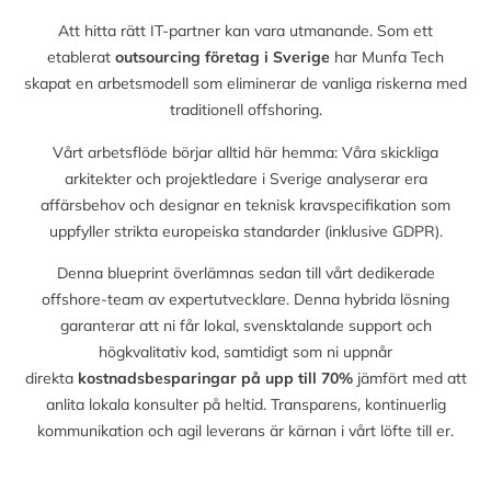
Att hitta rätt IT-partner kan vara utmanande. Som ett
etablerat
outsourcing företag i Sverige
har Munfa Tech
skapat en arbetsmodell som eliminerar de vanliga riskerna med
traditionell offshoring.
Vårt arbetsflöde börjar alltid här hemma: Våra skickliga
arkitekter och projektledare i Sverige analyserar era
affärsbehov och designar en teknisk kravspecifikation som
uppfyller strikta europeiska standarder (inklusive GDPR).
Denna blueprint överlämnas sedan till vårt dedikerade
offshore-team av expertutvecklare. Denna hybrida lösning
garanterar att ni får lokal, svensktalande support och
högkvalitativ kod, samtidigt som ni uppnår
direkta
kostnadsbesparingar på upp till
70%
jämfört med att
anlita lokala konsulter på heltid. Transparens, kontinuerlig
kommunikation och agil leverans är kärnan i vårt löfte till er.