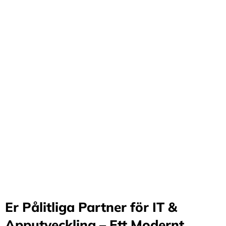
Förvandla företag
genom våra innovativa
idéer och lösningar
Stärker små och medelstora företag: Vi står för design
och arkitektur i Sverige samt erbjuder offshore-
utveckling, vilket möjliggör upp till 70%
kostnadsbesparingar. Genom samarbete med små och
medelstora företag optimerar vi effektivitet och
stimulerar tillväxt.
Er Pålitliga Partner för IT &
Apputveckling – Ett Modernt