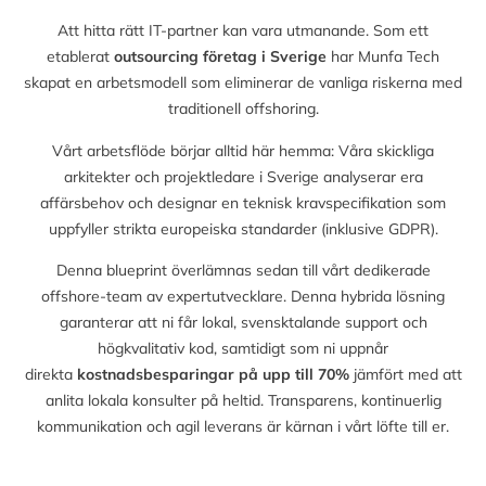
Att hitta rätt IT-partner kan vara utmanande. Som ett
etablerat
outsourcing företag i Sverige
har Munfa Tech
skapat en arbetsmodell som eliminerar de vanliga riskerna med
traditionell offshoring.
Vårt arbetsflöde börjar alltid här hemma: Våra skickliga
arkitekter och projektledare i Sverige analyserar era
affärsbehov och designar en teknisk kravspecifikation som
uppfyller strikta europeiska standarder (inklusive GDPR).
Denna blueprint överlämnas sedan till vårt dedikerade
offshore-team av expertutvecklare. Denna hybrida lösning
garanterar att ni får lokal, svensktalande support och
högkvalitativ kod, samtidigt som ni uppnår
direkta
kostnadsbesparingar på upp till
70%
jämfört med att
anlita lokala konsulter på heltid. Transparens, kontinuerlig
kommunikation och agil leverans är kärnan i vårt löfte till er.