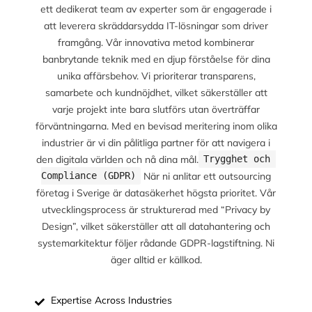
ett dedikerat team av experter som är engagerade i
att leverera skräddarsydda IT-lösningar som driver
framgång. Vår innovativa metod kombinerar
banbrytande teknik med en djup förståelse för dina
unika affärsbehov. Vi prioriterar transparens,
samarbete och kundnöjdhet, vilket säkerställer att
varje projekt inte bara slutförs utan överträffar
förväntningarna. Med en bevisad meritering inom olika
industrier är vi din pålitliga partner för att navigera i
den digitala världen och nå dina mål.
Trygghet och 
När ni anlitar ett outsourcing
Compliance (GDPR)
företag i Sverige är datasäkerhet högsta prioritet. Vår
utvecklingsprocess är strukturerad med “Privacy by
Design”, vilket säkerställer att all datahantering och
systemarkitektur följer rådande GDPR-lagstiftning. Ni
äger alltid er källkod.
Expertise Across Industries