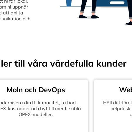
ni får lokal,
som ni uppnår
 att anlita
munikation och
ler till våra värdefulla kunder
Moln och DevOps
Web
dernisera din IT-kapacitet, ta bort
Håll ditt fö
X-kostnader och byt till mer flexibla
helpdesk-
OPEX-modeller.
c