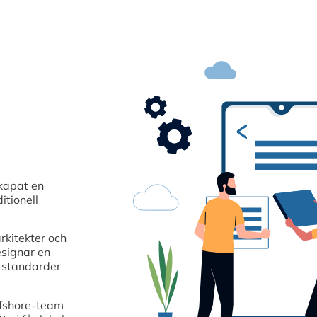
kapat en
itionell
rkitekter och
esignar en
a standarder
ffshore-team