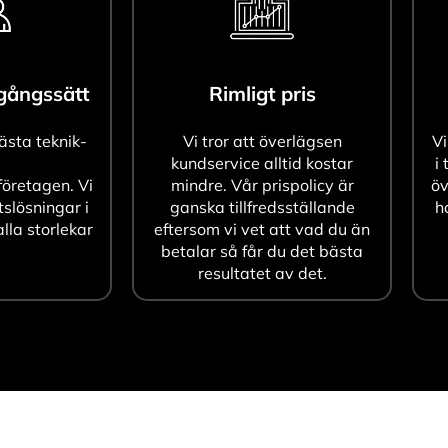
agångssätt
Rimligt pris
bästa teknik-
Vi tror att överlägsen
Vi
kundservice alltid kostar
i 
öretagen. Vi
mindre. Vår prispolicy är
öv
tslösningar i
ganska tillfredsställande
h
alla storlekar
eftersom vi vet att vad du än
betalar så får du det bästa
resultatet av det.