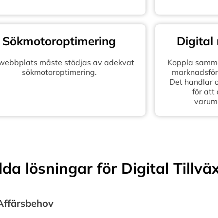
Sökmotoroptimering
Digital
 webbplats måste stödjas av adekvat
Koppla samma
sökmotoroptimering.
marknadsföra
Det handlar 
för att
varum
a lösningar för Digital Tillvä
 Affärsbehov