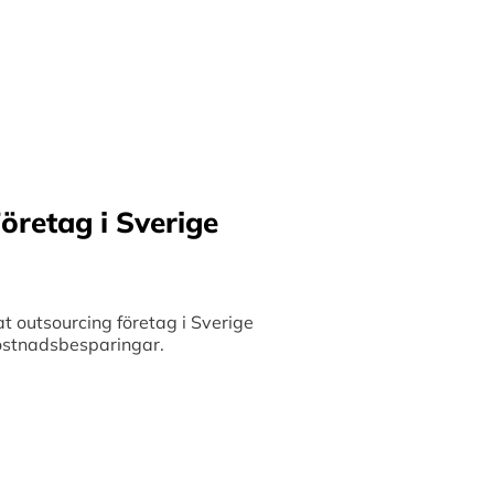
ilket möjliggör upp till
bete med små och
 och stimulerar tillväxt.
öretag i Sverige
 outsourcing företag i Sverige
 kostnadsbesparingar.