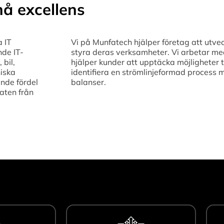
å excellens
a IT
Vi på Munfatech hjälper företag att utvec
nde IT-
styra deras verksamheter. Vi arbetar med 
 bil,
hjälper kunder att upptäcka möjligheter t
niska
identifiera en strömlinjeformad process 
nde fördel
balanser.
aten från