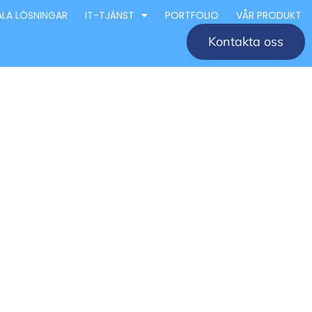
ALA LÖSNINGAR
IT-TJÄNST
PORTFOLIO
VÅR PRODUKT
Kontakta oss
retag
éer och
 för design och arkitektur i