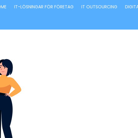
OME
IT-LÖSNINGAR FÖR FÖRETAG
IT OUTSOURCING
DIGIT
Förvandla fö
genom våra
innovativa id
lösningar
Stärker små och medelstora företag: Vi står