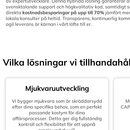
av expertutvecklare. Denna hybrida lösning garanterar att 
svensktalande support och högkvalitativ kod, samtidigt 
direkta
kostnadsbesparingar på upp till
70%
jämfört med
lokala konsulter på heltid. Transparens, kontinuerlig kom
agil leverans är kärnan i vårt löfte till er.
Vilka lösningar vi tillhandahål
Mjukvaruutveckling
Vi bygger mjukvara som är skräddarsydd
Mo
efter dina specifika behov, som en perfekt
CAPE
passande kostym för dina
affärsprocesser. Detta ger dig fullständig
kontroll och flexibilitet för att uppnå