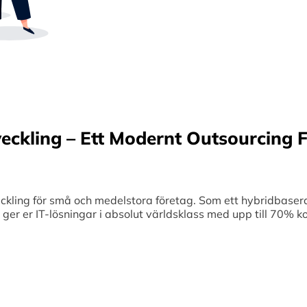
Sverige samt erbjuder offshore-utveckling, v
70% kostnadsbesparingar. Genom samar
medelstora företag optimerar vi effektivitet
veckling – Ett Modernt Outsourcing F
ing för små och medelstora företag. Som ett hybridbaserat
et ger er IT-lösningar i absolut världsklass med upp till 70%