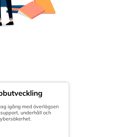
butveckling
retag igång med överlägsen
support, underhåll och
ybersäkerhet.