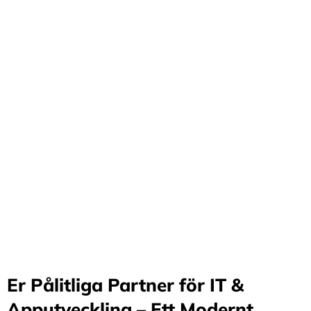
Förvandla företag
genom våra innovativa
idéer och lösningar
Stärker små och medelstora företag: Vi står för design
och arkitektur i Sverige samt erbjuder offshore-
utveckling, vilket möjliggör upp till 70%
kostnadsbesparingar. Genom samarbete med små och
medelstora företag optimerar vi effektivitet och
stimulerar tillväxt.
Er Pålitliga Partner för IT &
Apputveckling – Ett Modernt