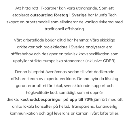
Att hitta rätt IT-partner kan vara utmanande. Som ett
etablerat
outsourcing företag i Sverige
har Munfa Tech
skapat en arbetsmodell som eliminerar de vanliga riskerna med
traditionell offshoring.
Vårt arbetsflöde börjar alltid här hemma: Våra skickliga
arkitekter och projektledare i Sverige analyserar era
affärsbehov och designar en teknisk kravspecifikation som
uppfyller strikta europeiska standarder (inklusive GDPR).
Denna blueprint överlämnas sedan till vårt dedikerade
offshore-team av expertutvecklare. Denna hybrida lösning
garanterar att ni får lokal, svensktalande support och
högkvalitativ kod, samtidigt som ni uppnår
direkta
kostnadsbesparingar på upp till
70%
jämfört med att
anlita lokala konsulter på heltid. Transparens, kontinuerlig
kommunikation och agil leverans är kärnan i vårt löfte till er.