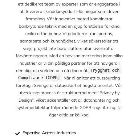
ett dedikerat team av experter som är engagerade i
att leverera skräddarsydda IT-lösningar som driver
framgång. Vår innovativa metod kombinerar
banbrytande teknik med en djup förståelse för dina
unika affärsbehov. Vi prioriterar transparens,
samarbete och kundnöjdhet, vilket säkerställer att
varje projekt inte bara slutförs utan överträffar
förväntningarna. Med en bevisad meritering inom olika
industrier är vi din pålitliga partner för att navigera i
den digitala världen och nå dina mål.
Trygghet och 
När ni anlitar ett outsourcing
Compliance (GDPR)
företag i Sverige är datasäkerhet högsta prioritet. Vår
utvecklingsprocess är strukturerad med “Privacy by
Design”, vilket säkerställer att all datahantering och
systemarkitektur följer rådande GDPR-lagstiftning. Ni
äger alltid er källkod.
Expertise Across Industries