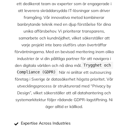
ett dedikerat team av experter som är engagerade i
att leverera skräddarsydda IT-lösningar som driver
framgång. Vår innovativa metod kombinerar
banbrytande teknik med en djup förståelse för dina
unika affärsbehov. Vi prioriterar transparens,
samarbete och kundnöjdhet, vilket säkerställer att
varje projekt inte bara slutförs utan överträffar
förväntningarna. Med en bevisad meritering inom olika
industrier är vi din pålitliga partner för att navigera i
den digitala världen och nå dina mål.
Trygghet och 
När ni anlitar ett outsourcing
Compliance (GDPR)
företag i Sverige är datasäkerhet högsta prioritet. Vår
utvecklingsprocess är strukturerad med “Privacy by
Design”, vilket säkerställer att all datahantering och
systemarkitektur följer rådande GDPR-lagstiftning. Ni
äger alltid er källkod.
Expertise Across Industries