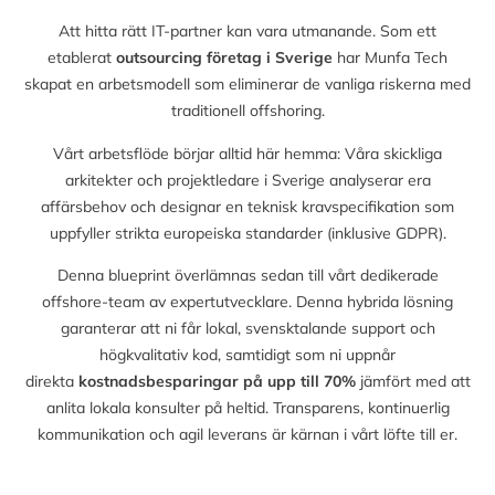
Att hitta rätt IT-partner kan vara utmanande. Som ett
etablerat
outsourcing företag i Sverige
har Munfa Tech
skapat en arbetsmodell som eliminerar de vanliga riskerna med
traditionell offshoring.
Vårt arbetsflöde börjar alltid här hemma: Våra skickliga
arkitekter och projektledare i Sverige analyserar era
affärsbehov och designar en teknisk kravspecifikation som
uppfyller strikta europeiska standarder (inklusive GDPR).
Denna blueprint överlämnas sedan till vårt dedikerade
offshore-team av expertutvecklare. Denna hybrida lösning
garanterar att ni får lokal, svensktalande support och
högkvalitativ kod, samtidigt som ni uppnår
direkta
kostnadsbesparingar på upp till
70%
jämfört med att
anlita lokala konsulter på heltid. Transparens, kontinuerlig
kommunikation och agil leverans är kärnan i vårt löfte till er.