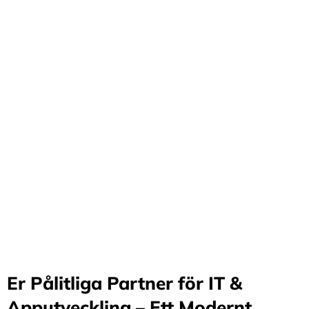
Förvandla företag
genom våra innovativa
idéer och lösningar
Stärker små och medelstora företag: Vi står för design
och arkitektur i Sverige samt erbjuder offshore-
utveckling, vilket möjliggör upp till 70%
kostnadsbesparingar. Genom samarbete med små och
medelstora företag optimerar vi effektivitet och
stimulerar tillväxt.
Er Pålitliga Partner för IT &
Apputveckling – Ett Modernt