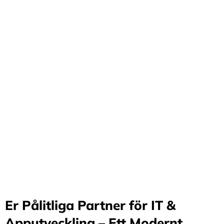
Förvandla företag
genom våra innovativa
idéer och lösningar
Stärker små och medelstora företag: Vi står för design
och arkitektur i Sverige samt erbjuder offshore-
utveckling, vilket möjliggör upp till 70%
kostnadsbesparingar. Genom samarbete med små och
medelstora företag optimerar vi effektivitet och
stimulerar tillväxt.
Er Pålitliga Partner för IT &
Apputveckling – Ett Modernt