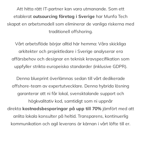
Att hitta rätt IT-partner kan vara utmanande. Som ett
etablerat
outsourcing företag i Sverige
har Munfa Tech
skapat en arbetsmodell som eliminerar de vanliga riskerna med
traditionell offshoring.
Vårt arbetsflöde börjar alltid här hemma: Våra skickliga
arkitekter och projektledare i Sverige analyserar era
affärsbehov och designar en teknisk kravspecifikation som
uppfyller strikta europeiska standarder (inklusive GDPR).
Denna blueprint överlämnas sedan till vårt dedikerade
offshore-team av expertutvecklare. Denna hybrida lösning
garanterar att ni får lokal, svensktalande support och
högkvalitativ kod, samtidigt som ni uppnår
direkta
kostnadsbesparingar på upp till
70%
jämfört med att
anlita lokala konsulter på heltid. Transparens, kontinuerlig
kommunikation och agil leverans är kärnan i vårt löfte till er.