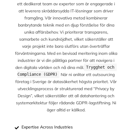
ett dedikerat team av experter som är engagerade i
att leverera skräddarsydda IT-lösningar som driver
framgång. Vår innovativa metod kombinerar
banbrytande teknik med en djup förståelse för dina
unika affärsbehov. Vi prioriterar transparens,
samarbete och kundnöjdhet, vilket säkerställer att
varje projekt inte bara slutförs utan överträffar
förväntningarna. Med en bevisad meritering inom olika
industrier är vi din pålitliga partner för att navigera i
den digitala världen och nå dina mål.
Trygghet och 
När ni anlitar ett outsourcing
Compliance (GDPR)
företag i Sverige är datasäkerhet högsta prioritet. Vår
utvecklingsprocess är strukturerad med “Privacy by
Design”, vilket säkerställer att all datahantering och
systemarkitektur följer rådande GDPR-lagstiftning. Ni
äger alltid er källkod.
Expertise Across Industries