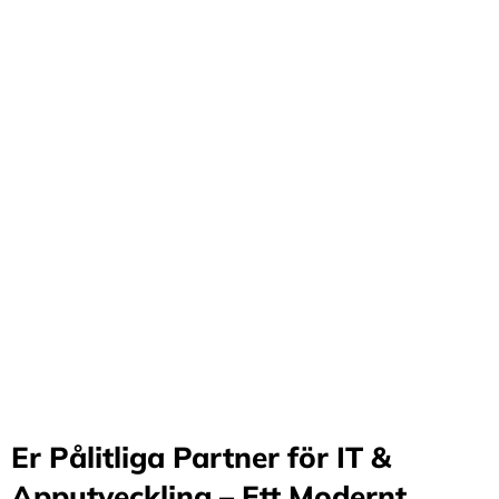
Förvandla företag
genom våra innovativa
idéer och lösningar
Stärker små och medelstora företag: Vi står för design
och arkitektur i Sverige samt erbjuder offshore-
utveckling, vilket möjliggör upp till 70%
kostnadsbesparingar. Genom samarbete med små och
medelstora företag optimerar vi effektivitet och
stimulerar tillväxt.
Er Pålitliga Partner för IT &
Apputveckling – Ett Modernt