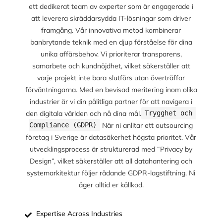
ett dedikerat team av experter som är engagerade i
att leverera skräddarsydda IT-lösningar som driver
framgång. Vår innovativa metod kombinerar
banbrytande teknik med en djup förståelse för dina
unika affärsbehov. Vi prioriterar transparens,
samarbete och kundnöjdhet, vilket säkerställer att
varje projekt inte bara slutförs utan överträffar
förväntningarna. Med en bevisad meritering inom olika
industrier är vi din pålitliga partner för att navigera i
den digitala världen och nå dina mål.
Trygghet och 
När ni anlitar ett outsourcing
Compliance (GDPR)
företag i Sverige är datasäkerhet högsta prioritet. Vår
utvecklingsprocess är strukturerad med “Privacy by
Design”, vilket säkerställer att all datahantering och
systemarkitektur följer rådande GDPR-lagstiftning. Ni
äger alltid er källkod.
Expertise Across Industries