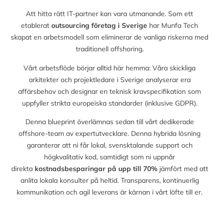
Att hitta rätt IT-partner kan vara utmanande. Som ett
etablerat
outsourcing företag i Sverige
har Munfa Tech
skapat en arbetsmodell som eliminerar de vanliga riskerna med
traditionell offshoring.
Vårt arbetsflöde börjar alltid här hemma: Våra skickliga
arkitekter och projektledare i Sverige analyserar era
affärsbehov och designar en teknisk kravspecifikation som
uppfyller strikta europeiska standarder (inklusive GDPR).
Denna blueprint överlämnas sedan till vårt dedikerade
offshore-team av expertutvecklare. Denna hybrida lösning
garanterar att ni får lokal, svensktalande support och
högkvalitativ kod, samtidigt som ni uppnår
direkta
kostnadsbesparingar på upp till
70%
jämfört med att
anlita lokala konsulter på heltid. Transparens, kontinuerlig
kommunikation och agil leverans är kärnan i vårt löfte till er.