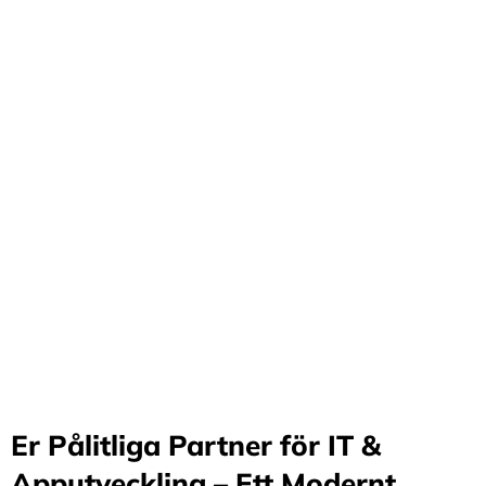
Förvandla företag
genom våra innovativa
idéer och lösningar
Stärker små och medelstora företag: Vi står för design
och arkitektur i Sverige samt erbjuder offshore-
utveckling, vilket möjliggör upp till 70%
kostnadsbesparingar. Genom samarbete med små och
medelstora företag optimerar vi effektivitet och
stimulerar tillväxt.
Er Pålitliga Partner för IT &
Apputveckling – Ett Modernt