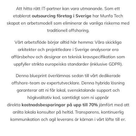
Att hitta rätt IT-partner kan vara utmanande. Som ett
etablerat
outsourcing företag i Sverige
har Munfa Tech
skapat en arbetsmodell som eliminerar de vanliga riskerna med
traditionell offshoring.
Vårt arbetsflöde börjar alltid här hemma: Våra skickliga
arkitekter och projektledare i Sverige analyserar era
affärsbehov och designar en teknisk kravspecifikation som
uppfyller strikta europeiska standarder (inklusive GDPR).
Denna blueprint överlämnas sedan till vårt dedikerade
offshore-team av expertutvecklare. Denna hybrida lösning
garanterar att ni får lokal, svensktalande support och
högkvalitativ kod, samtidigt som ni uppnår
direkta
kostnadsbesparingar på upp till
70%
jämfört med att
anlita lokala konsulter på heltid. Transparens, kontinuerlig
kommunikation och agil leverans är kärnan i vårt löfte till er.