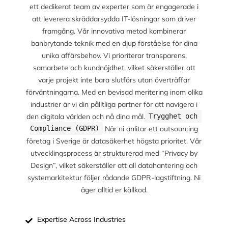
ett dedikerat team av experter som är engagerade i
att leverera skräddarsydda IT-lösningar som driver
framgång. Vår innovativa metod kombinerar
banbrytande teknik med en djup förståelse för dina
unika affärsbehov. Vi prioriterar transparens,
samarbete och kundnöjdhet, vilket säkerställer att
varje projekt inte bara slutförs utan överträffar
förväntningarna. Med en bevisad meritering inom olika
industrier är vi din pålitliga partner för att navigera i
den digitala världen och nå dina mål.
Trygghet och 
När ni anlitar ett outsourcing
Compliance (GDPR)
företag i Sverige är datasäkerhet högsta prioritet. Vår
utvecklingsprocess är strukturerad med “Privacy by
Design”, vilket säkerställer att all datahantering och
systemarkitektur följer rådande GDPR-lagstiftning. Ni
äger alltid er källkod.
Expertise Across Industries