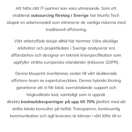
Att hitta rätt IT-partner kan vara utmanande. Som ett
etablerat
outsourcing företag i Sverige
har Munfa Tech
skapat en arbetsmodell som eliminerar de vanliga riskerna med
traditionell offshoring.
Vårt arbetsflöde börjar alltid här hemma: Våra skickliga
arkitekter och projektledare i Sverige analyserar era
affärsbehov och designar en teknisk kravspecifikation som
uppfyller strikta europeiska standarder (inklusive GDPR).
Denna blueprint överlämnas sedan till vårt dedikerade
offshore-team av expertutvecklare. Denna hybrida lösning
garanterar att ni får lokal, svensktalande support och
högkvalitativ kod, samtidigt som ni uppnår
direkta
kostnadsbesparingar på upp till
70%
jämfört med att
anlita lokala konsulter på heltid. Transparens, kontinuerlig
kommunikation och agil leverans är kärnan i vårt löfte till er.