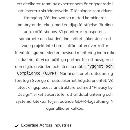
ett dedikerat team av experter som är engagerade i
att leverera skräddarsydda IT-lösningar som driver
framgång. Vår innovativa metod kombinerar
banbrytande teknik med en djup förståelse för dina
unika affärsbehov. Vi prioriterar transparens,
samarbete och kundnöjdhet, vilket säkerställer att
varje projekt inte bara slutförs utan överträffar
förväntningarna. Med en bevisad meritering inom olika
industrier är vi din pålitliga partner för att navigera i
den digitala världen och nå dina mål.
Trygghet och 
När ni anlitar ett outsourcing
Compliance (GDPR)
företag i Sverige är datasäkerhet högsta prioritet. Vår
utvecklingsprocess är strukturerad med “Privacy by
Design”, vilket säkerställer att all datahantering och
systemarkitektur följer rådande GDPR-lagstiftning. Ni
äger alltid er källkod.
Expertise Across Industries