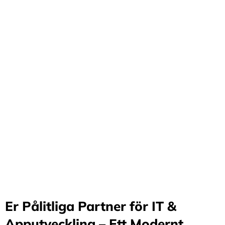
Förvandla företag
genom våra innovativa
idéer och lösningar
Stärker små och medelstora företag: Vi står för design
och arkitektur i Sverige samt erbjuder offshore-
utveckling, vilket möjliggör upp till 70%
kostnadsbesparingar. Genom samarbete med små och
medelstora företag optimerar vi effektivitet och
stimulerar tillväxt.
Er Pålitliga Partner för IT &
Apputveckling – Ett Modernt