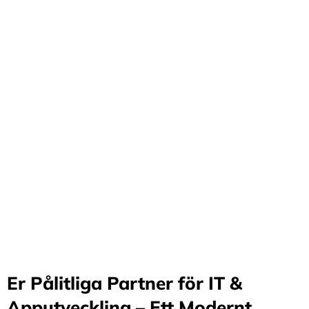
Förvandla företag
genom våra innovativa
idéer och lösningar
Stärker små och medelstora företag: Vi står för design
och arkitektur i Sverige samt erbjuder offshore-
utveckling, vilket möjliggör upp till 70%
kostnadsbesparingar. Genom samarbete med små och
medelstora företag optimerar vi effektivitet och
stimulerar tillväxt.
Er Pålitliga Partner för IT &
Apputveckling – Ett Modernt