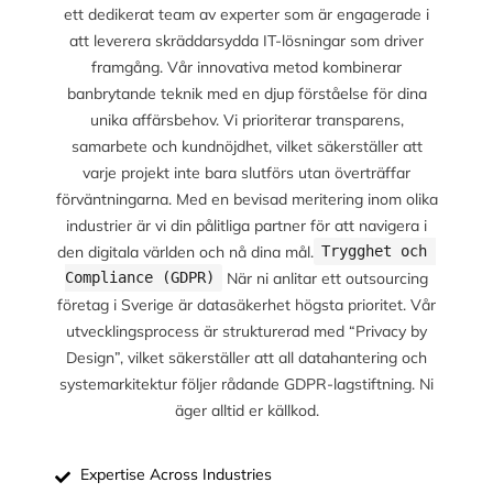
ett dedikerat team av experter som är engagerade i
att leverera skräddarsydda IT-lösningar som driver
framgång. Vår innovativa metod kombinerar
banbrytande teknik med en djup förståelse för dina
unika affärsbehov. Vi prioriterar transparens,
samarbete och kundnöjdhet, vilket säkerställer att
varje projekt inte bara slutförs utan överträffar
förväntningarna. Med en bevisad meritering inom olika
industrier är vi din pålitliga partner för att navigera i
den digitala världen och nå dina mål.
Trygghet och 
När ni anlitar ett outsourcing
Compliance (GDPR)
företag i Sverige är datasäkerhet högsta prioritet. Vår
utvecklingsprocess är strukturerad med “Privacy by
Design”, vilket säkerställer att all datahantering och
systemarkitektur följer rådande GDPR-lagstiftning. Ni
äger alltid er källkod.
Expertise Across Industries