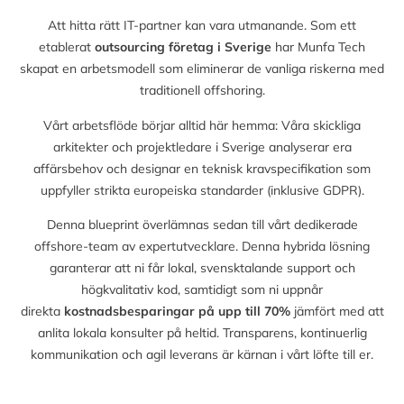
Att hitta rätt IT-partner kan vara utmanande. Som ett
etablerat
outsourcing företag i Sverige
har Munfa Tech
skapat en arbetsmodell som eliminerar de vanliga riskerna med
traditionell offshoring.
Vårt arbetsflöde börjar alltid här hemma: Våra skickliga
arkitekter och projektledare i Sverige analyserar era
affärsbehov och designar en teknisk kravspecifikation som
uppfyller strikta europeiska standarder (inklusive GDPR).
Denna blueprint överlämnas sedan till vårt dedikerade
offshore-team av expertutvecklare. Denna hybrida lösning
garanterar att ni får lokal, svensktalande support och
högkvalitativ kod, samtidigt som ni uppnår
direkta
kostnadsbesparingar på upp till
70%
jämfört med att
anlita lokala konsulter på heltid. Transparens, kontinuerlig
kommunikation och agil leverans är kärnan i vårt löfte till er.