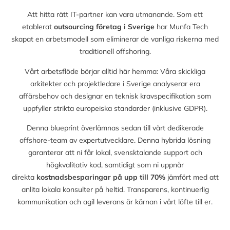
Att hitta rätt IT-partner kan vara utmanande. Som ett
etablerat
outsourcing företag i Sverige
har Munfa Tech
skapat en arbetsmodell som eliminerar de vanliga riskerna med
traditionell offshoring.
Vårt arbetsflöde börjar alltid här hemma: Våra skickliga
arkitekter och projektledare i Sverige analyserar era
affärsbehov och designar en teknisk kravspecifikation som
uppfyller strikta europeiska standarder (inklusive GDPR).
Denna blueprint överlämnas sedan till vårt dedikerade
offshore-team av expertutvecklare. Denna hybrida lösning
garanterar att ni får lokal, svensktalande support och
högkvalitativ kod, samtidigt som ni uppnår
direkta
kostnadsbesparingar på upp till
70%
jämfört med att
anlita lokala konsulter på heltid. Transparens, kontinuerlig
kommunikation och agil leverans är kärnan i vårt löfte till er.