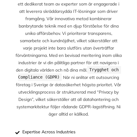
ett dedikerat team av experter som är engagerade i
att leverera skräddarsydda IT-lösningar som driver
framgång. Vår innovativa metod kombinerar
banbrytande teknik med en djup förståelse för dina
unika affärsbehov. Vi prioriterar transparens,
samarbete och kundnöjdhet, vilket säkerställer att
varje projekt inte bara slutförs utan överträffar
förväntningarna. Med en bevisad meritering inom olika
industrier är vi din pålitliga partner för att navigera i
den digitala världen och nå dina mål.
Trygghet och 
När ni anlitar ett outsourcing
Compliance (GDPR)
företag i Sverige är datasäkerhet högsta prioritet. Vår
utvecklingsprocess är strukturerad med “Privacy by
Design”, vilket säkerställer att all datahantering och
systemarkitektur följer rådande GDPR-lagstiftning. Ni
äger alltid er källkod.
Expertise Across Industries