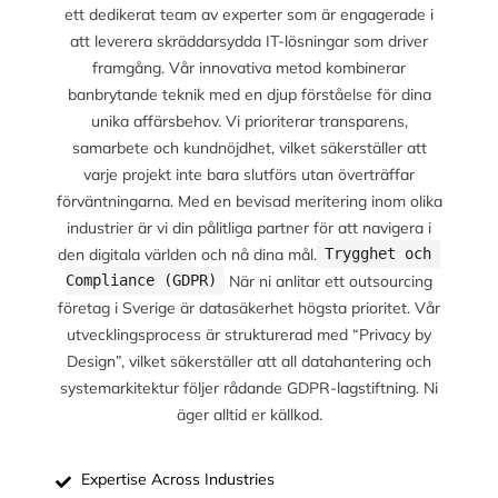
ett dedikerat team av experter som är engagerade i
att leverera skräddarsydda IT-lösningar som driver
framgång. Vår innovativa metod kombinerar
banbrytande teknik med en djup förståelse för dina
unika affärsbehov. Vi prioriterar transparens,
samarbete och kundnöjdhet, vilket säkerställer att
varje projekt inte bara slutförs utan överträffar
förväntningarna. Med en bevisad meritering inom olika
industrier är vi din pålitliga partner för att navigera i
den digitala världen och nå dina mål.
Trygghet och 
När ni anlitar ett outsourcing
Compliance (GDPR)
företag i Sverige är datasäkerhet högsta prioritet. Vår
utvecklingsprocess är strukturerad med “Privacy by
Design”, vilket säkerställer att all datahantering och
systemarkitektur följer rådande GDPR-lagstiftning. Ni
äger alltid er källkod.
Expertise Across Industries