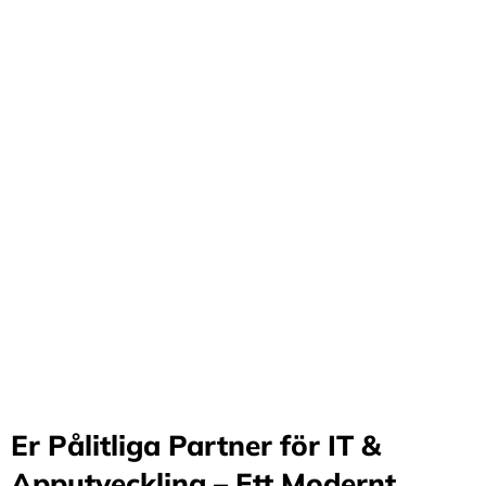
Förvandla företag
genom våra innovativa
idéer och lösningar
Stärker små och medelstora företag: Vi står för design
och arkitektur i Sverige samt erbjuder offshore-
utveckling, vilket möjliggör upp till 70%
kostnadsbesparingar. Genom samarbete med små och
medelstora företag optimerar vi effektivitet och
stimulerar tillväxt.
Er Pålitliga Partner för IT &
Apputveckling – Ett Modernt