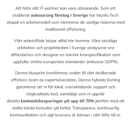
Att hitta rätt IT-partner kan vara utmanande. Som ett
etablerat
outsourcing företag i Sverige
har Munfa Tech
skapat en arbetsmodell som eliminerar de vanliga riskerna med
traditionell offshoring.
Vårt arbetsflöde börjar alltid här hemma: Våra skickliga
arkitekter och projektledare i Sverige analyserar era
affärsbehov och designar en teknisk kravspecifikation som
uppfyller strikta europeiska standarder (inklusive GDPR).
Denna blueprint överlämnas sedan till vårt dedikerade
offshore-team av expertutvecklare. Denna hybrida lösning
garanterar att ni får lokal, svensktalande support och
högkvalitativ kod, samtidigt som ni uppnår
direkta
kostnadsbesparingar på upp till
70%
jämfört med att
anlita lokala konsulter på heltid. Transparens, kontinuerlig
kommunikation och agil leverans är kärnan i vårt löfte till er.