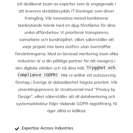
ett dedikerat team av experter som är engagerade i
att leverera skräddarsydda IT-lösningar som driver
framgång. Vår innovativa metod kombinerar
banbrytande teknik med en djup förståelse för dina
unika affärsbehov. Vi prioriterar transparens,
samarbete och kundnöjdhet, vilket säkerställer att
varje projekt inte bara slutförs utan överträffar
förväntningarna. Med en bevisad meritering inom olika
industrier är vi din pålitliga partner för att navigera i
den digitala världen och nå dina mål.
Trygghet och 
När ni anlitar ett outsourcing
Compliance (GDPR)
företag i Sverige är datasäkerhet högsta prioritet. Vår
utvecklingsprocess är strukturerad med “Privacy by
Design”, vilket säkerställer att all datahantering och
systemarkitektur följer rådande GDPR-lagstiftning. Ni
äger alltid er källkod.
Expertise Across Industries