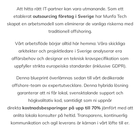
Att hitta rätt IT-partner kan vara utmanande. Som ett
etablerat
outsourcing företag i Sverige
har Munfa Tech
skapat en arbetsmodell som eliminerar de vanliga riskerna med
traditionell offshoring.
Vårt arbetsflöde börjar alltid här hemma: Våra skickliga
arkitekter och projektledare i Sverige analyserar era
affärsbehov och designar en teknisk kravspecifikation som
uppfyller strikta europeiska standarder (inklusive GDPR).
Denna blueprint överlämnas sedan till vårt dedikerade
offshore-team av expertutvecklare. Denna hybrida lösning
garanterar att ni får lokal, svensktalande support och
högkvalitativ kod, samtidigt som ni uppnår
direkta
kostnadsbesparingar på upp till
70%
jämfört med att
anlita lokala konsulter på heltid. Transparens, kontinuerlig
kommunikation och agil leverans är kärnan i vårt löfte till er.