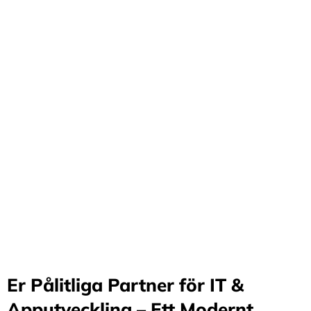
Förvandla företag
genom våra innovativa
idéer och lösningar
Stärker små och medelstora företag: Vi står för design
och arkitektur i Sverige samt erbjuder offshore-
utveckling, vilket möjliggör upp till 70%
kostnadsbesparingar. Genom samarbete med små och
medelstora företag optimerar vi effektivitet och
stimulerar tillväxt.
Er Pålitliga Partner för IT &
Apputveckling – Ett Modernt