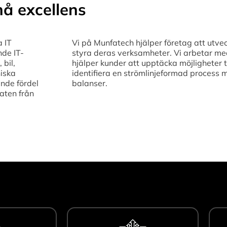
å excellens
a IT
Vi på Munfatech hjälper företag att utvec
nde IT-
styra deras verksamheter. Vi arbetar med 
 bil,
hjälper kunder att upptäcka möjligheter t
niska
identifiera en strömlinjeformad process 
nde fördel
balanser.
aten från