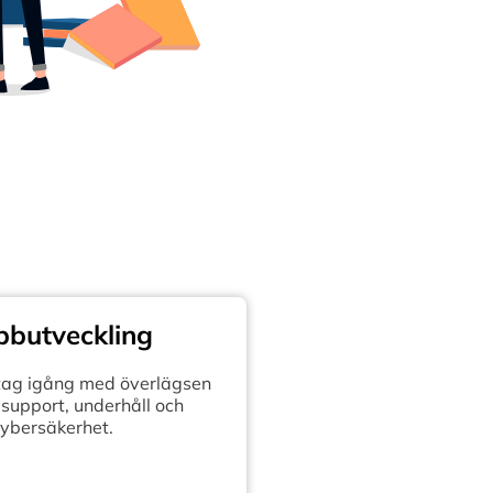
butveckling
retag igång med överlägsen
support, underhåll och
ybersäkerhet.