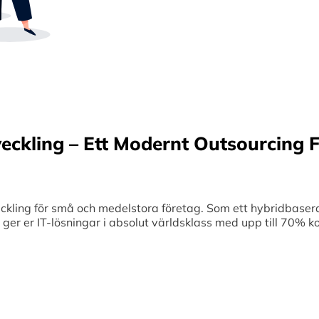
Sverige samt erbjuder offshore-utveckling, v
70% kostnadsbesparingar. Genom samar
medelstora företag optimerar vi effektivitet
veckling – Ett Modernt Outsourcing F
ing för små och medelstora företag. Som ett hybridbaserat
et ger er IT-lösningar i absolut världsklass med upp till 70%