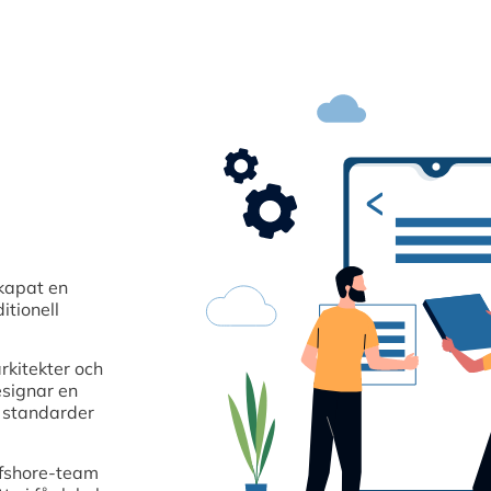
kapat en
itionell
rkitekter och
esignar en
a standarder
ffshore-team