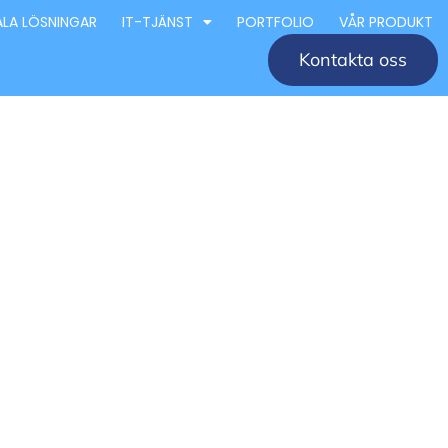
ALA LÖSNINGAR
IT-TJÄNST
PORTFOLIO
VÅR PRODUKT
Kontakta oss
retag
éer och
 för design och arkitektur i