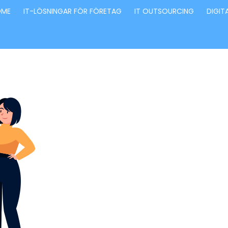
OME
IT-LÖSNINGAR FÖR FÖRETAG
IT OUTSOURCING
DIGIT
Förvandla fö
genom våra
innovativa id
lösningar
Stärker små och medelstora företag: Vi står