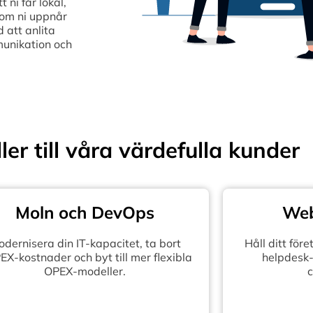
ni får lokal,
som ni uppnår
 att anlita
munikation och
ler till våra värdefulla kunder
Moln och DevOps
Web
dernisera din IT-kapacitet, ta bort
Håll ditt fö
X-kostnader och byt till mer flexibla
helpdesk-
OPEX-modeller.
c