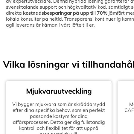
av expertutvecklare. Denna hybrida lösning garanterar att 
svensktalande support och högkvalitativ kod, samtidigt 
direkta
kostnadsbesparingar på upp till
70%
jämfört med
lokala konsulter på heltid. Transparens, kontinuerlig kom
agil leverans är kärnan i vårt löfte till er.
Vilka lösningar vi tillhandahål
Mjukvaruutveckling
Vi bygger mjukvara som är skräddarsydd
Mo
efter dina specifika behov, som en perfekt
CAPE
passande kostym för dina
affärsprocesser. Detta ger dig fullständig
kontroll och flexibilitet för att uppnå