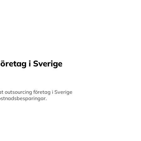
ilket möjliggör upp till
bete med små och
 och stimulerar tillväxt.
öretag i Sverige
 outsourcing företag i Sverige
 kostnadsbesparingar.