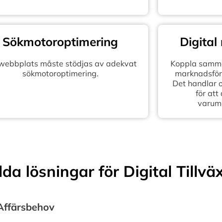
Sökmotoroptimering
Digital
 webbplats måste stödjas av adekvat
Koppla samma
sökmotoroptimering.
marknadsföra
Det handlar 
för att
varum
a lösningar för Digital Tillvä
 Affärsbehov