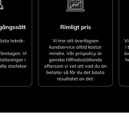
agångssätt
Rimligt pris
bästa teknik-
Vi tror att överlägsen
Vi
kundservice alltid kostar
i 
öretagen. Vi
mindre. Vår prispolicy är
öv
tslösningar i
ganska tillfredsställande
h
alla storlekar
eftersom vi vet att vad du än
betalar så får du det bästa
resultatet av det.