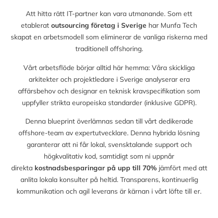
Att hitta rätt IT-partner kan vara utmanande. Som ett
etablerat
outsourcing företag i Sverige
har Munfa Tech
skapat en arbetsmodell som eliminerar de vanliga riskerna med
traditionell offshoring.
Vårt arbetsflöde börjar alltid här hemma: Våra skickliga
arkitekter och projektledare i Sverige analyserar era
affärsbehov och designar en teknisk kravspecifikation som
uppfyller strikta europeiska standarder (inklusive GDPR).
Denna blueprint överlämnas sedan till vårt dedikerade
offshore-team av expertutvecklare. Denna hybrida lösning
garanterar att ni får lokal, svensktalande support och
högkvalitativ kod, samtidigt som ni uppnår
direkta
kostnadsbesparingar på upp till
70%
jämfört med att
anlita lokala konsulter på heltid. Transparens, kontinuerlig
kommunikation och agil leverans är kärnan i vårt löfte till er.