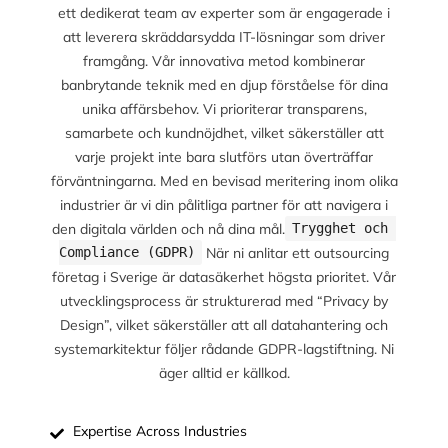
ett dedikerat team av experter som är engagerade i
att leverera skräddarsydda IT-lösningar som driver
framgång. Vår innovativa metod kombinerar
banbrytande teknik med en djup förståelse för dina
unika affärsbehov. Vi prioriterar transparens,
samarbete och kundnöjdhet, vilket säkerställer att
varje projekt inte bara slutförs utan överträffar
förväntningarna. Med en bevisad meritering inom olika
industrier är vi din pålitliga partner för att navigera i
den digitala världen och nå dina mål.
Trygghet och 
När ni anlitar ett outsourcing
Compliance (GDPR)
företag i Sverige är datasäkerhet högsta prioritet. Vår
utvecklingsprocess är strukturerad med “Privacy by
Design”, vilket säkerställer att all datahantering och
systemarkitektur följer rådande GDPR-lagstiftning. Ni
äger alltid er källkod.
Expertise Across Industries