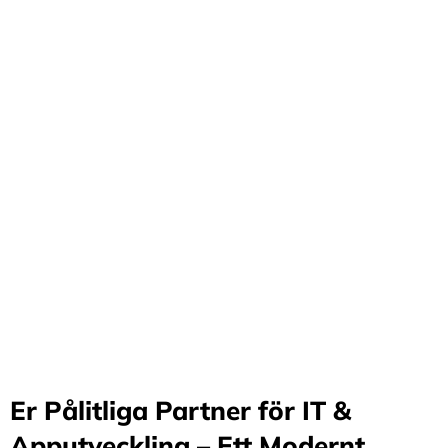
Förvandla företag
genom våra innovativa
idéer och lösningar
Stärker små och medelstora företag: Vi står för design
och arkitektur i Sverige samt erbjuder offshore-
utveckling, vilket möjliggör upp till 70%
kostnadsbesparingar. Genom samarbete med små och
medelstora företag optimerar vi effektivitet och
stimulerar tillväxt.
Er Pålitliga Partner för IT &
Apputveckling – Ett Modernt