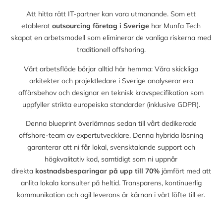
Att hitta rätt IT-partner kan vara utmanande. Som ett
etablerat
outsourcing företag i Sverige
har Munfa Tech
skapat en arbetsmodell som eliminerar de vanliga riskerna med
traditionell offshoring.
Vårt arbetsflöde börjar alltid här hemma: Våra skickliga
arkitekter och projektledare i Sverige analyserar era
affärsbehov och designar en teknisk kravspecifikation som
uppfyller strikta europeiska standarder (inklusive GDPR).
Denna blueprint överlämnas sedan till vårt dedikerade
offshore-team av expertutvecklare. Denna hybrida lösning
garanterar att ni får lokal, svensktalande support och
högkvalitativ kod, samtidigt som ni uppnår
direkta
kostnadsbesparingar på upp till
70%
jämfört med att
anlita lokala konsulter på heltid. Transparens, kontinuerlig
kommunikation och agil leverans är kärnan i vårt löfte till er.