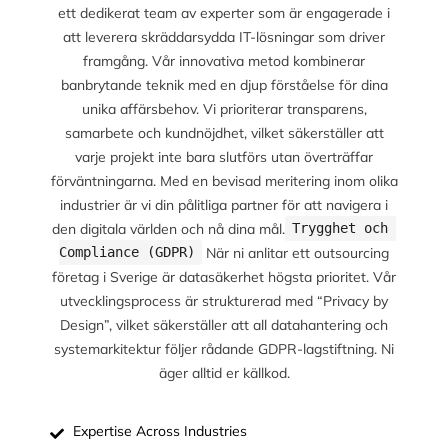
ett dedikerat team av experter som är engagerade i
att leverera skräddarsydda IT-lösningar som driver
framgång. Vår innovativa metod kombinerar
banbrytande teknik med en djup förståelse för dina
unika affärsbehov. Vi prioriterar transparens,
samarbete och kundnöjdhet, vilket säkerställer att
varje projekt inte bara slutförs utan överträffar
förväntningarna. Med en bevisad meritering inom olika
industrier är vi din pålitliga partner för att navigera i
den digitala världen och nå dina mål.
Trygghet och 
När ni anlitar ett outsourcing
Compliance (GDPR)
företag i Sverige är datasäkerhet högsta prioritet. Vår
utvecklingsprocess är strukturerad med “Privacy by
Design”, vilket säkerställer att all datahantering och
systemarkitektur följer rådande GDPR-lagstiftning. Ni
äger alltid er källkod.
Expertise Across Industries