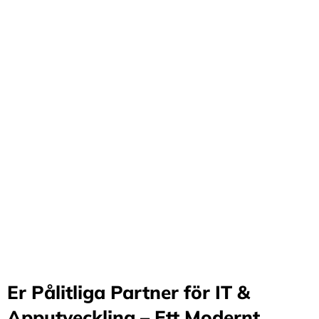
Förvandla företag
genom våra innovativa
idéer och lösningar
Stärker små och medelstora företag: Vi står för design
och arkitektur i Sverige samt erbjuder offshore-
utveckling, vilket möjliggör upp till 70%
kostnadsbesparingar. Genom samarbete med små och
medelstora företag optimerar vi effektivitet och
stimulerar tillväxt.
Er Pålitliga Partner för IT &
Apputveckling – Ett Modernt