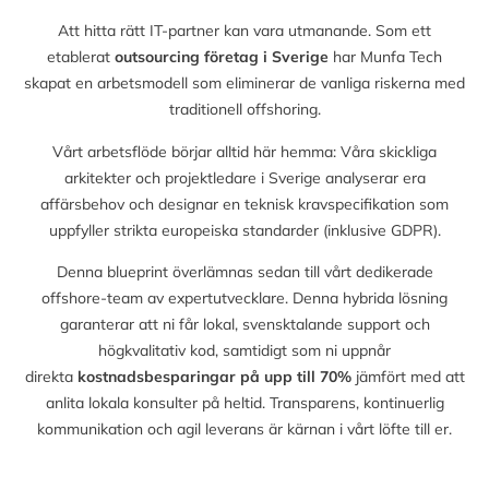
Att hitta rätt IT-partner kan vara utmanande. Som ett
etablerat
outsourcing företag i Sverige
har Munfa Tech
skapat en arbetsmodell som eliminerar de vanliga riskerna med
traditionell offshoring.
Vårt arbetsflöde börjar alltid här hemma: Våra skickliga
arkitekter och projektledare i Sverige analyserar era
affärsbehov och designar en teknisk kravspecifikation som
uppfyller strikta europeiska standarder (inklusive GDPR).
Denna blueprint överlämnas sedan till vårt dedikerade
offshore-team av expertutvecklare. Denna hybrida lösning
garanterar att ni får lokal, svensktalande support och
högkvalitativ kod, samtidigt som ni uppnår
direkta
kostnadsbesparingar på upp till
70%
jämfört med att
anlita lokala konsulter på heltid. Transparens, kontinuerlig
kommunikation och agil leverans är kärnan i vårt löfte till er.