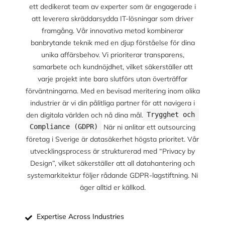
ett dedikerat team av experter som är engagerade i
att leverera skräddarsydda IT-lösningar som driver
framgång. Vår innovativa metod kombinerar
banbrytande teknik med en djup förståelse för dina
unika affärsbehov. Vi prioriterar transparens,
samarbete och kundnöjdhet, vilket säkerställer att
varje projekt inte bara slutförs utan överträffar
förväntningarna. Med en bevisad meritering inom olika
industrier är vi din pålitliga partner för att navigera i
den digitala världen och nå dina mål.
Trygghet och 
När ni anlitar ett outsourcing
Compliance (GDPR)
företag i Sverige är datasäkerhet högsta prioritet. Vår
utvecklingsprocess är strukturerad med “Privacy by
Design”, vilket säkerställer att all datahantering och
systemarkitektur följer rådande GDPR-lagstiftning. Ni
äger alltid er källkod.
Expertise Across Industries