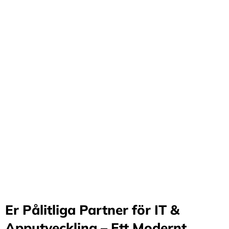
Förvandla företag
genom våra innovativa
idéer och lösningar
Stärker små och medelstora företag: Vi står för design
och arkitektur i Sverige samt erbjuder offshore-
utveckling, vilket möjliggör upp till 70%
kostnadsbesparingar. Genom samarbete med små och
medelstora företag optimerar vi effektivitet och
stimulerar tillväxt.
Er Pålitliga Partner för IT &
Apputveckling – Ett Modernt