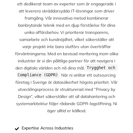
ett dedikerat team av experter som är engagerade i
att leverera skräddarsydda IT-lösningar som driver
framgång. Vår innovativa metod kombinerar
banbrytande teknik med en djup förståelse för dina
unika affärsbehov. Vi prioriterar transparens,
samarbete och kundnöjdhet, vilket säkerställer att
varje projekt inte bara slutförs utan överträffar
förväntningarna. Med en bevisad meritering inom olika
industrier är vi din pålitliga partner för att navigera i
den digitala världen och nå dina mål.
Trygghet och 
När ni anlitar ett outsourcing
Compliance (GDPR)
företag i Sverige är datasäkerhet högsta prioritet. Vår
utvecklingsprocess är strukturerad med “Privacy by
Design”, vilket säkerställer att all datahantering och
systemarkitektur följer rådande GDPR-lagstiftning. Ni
äger alltid er källkod.
Expertise Across Industries