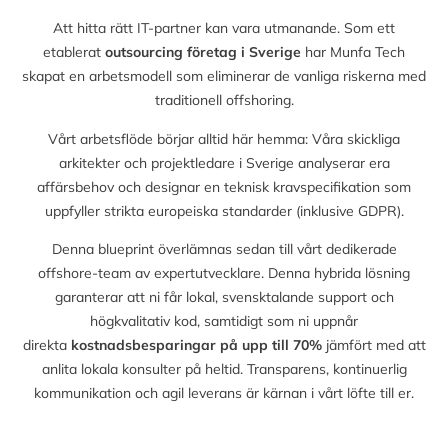
Att hitta rätt IT-partner kan vara utmanande. Som ett
etablerat
outsourcing företag i Sverige
har Munfa Tech
skapat en arbetsmodell som eliminerar de vanliga riskerna med
traditionell offshoring.
Vårt arbetsflöde börjar alltid här hemma: Våra skickliga
arkitekter och projektledare i Sverige analyserar era
affärsbehov och designar en teknisk kravspecifikation som
uppfyller strikta europeiska standarder (inklusive GDPR).
Denna blueprint överlämnas sedan till vårt dedikerade
offshore-team av expertutvecklare. Denna hybrida lösning
garanterar att ni får lokal, svensktalande support och
högkvalitativ kod, samtidigt som ni uppnår
direkta
kostnadsbesparingar på upp till
70%
jämfört med att
anlita lokala konsulter på heltid. Transparens, kontinuerlig
kommunikation och agil leverans är kärnan i vårt löfte till er.