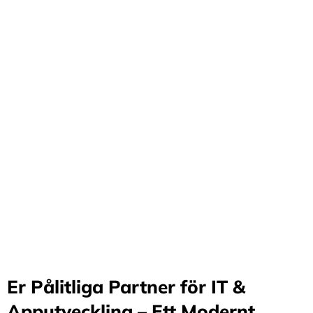
Förvandla företag
genom våra innovativa
idéer och lösningar
Stärker små och medelstora företag: Vi står för design
och arkitektur i Sverige samt erbjuder offshore-
utveckling, vilket möjliggör upp till 70%
kostnadsbesparingar. Genom samarbete med små och
medelstora företag optimerar vi effektivitet och
stimulerar tillväxt.
Er Pålitliga Partner för IT &
Apputveckling – Ett Modernt