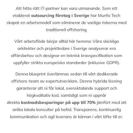
Att hitta rätt IT-partner kan vara utmanande. Som ett
etablerat
outsourcing företag i Sverige
har Munfa Tech
skapat en arbetsmodell som eliminerar de vanliga riskerna med
traditionell offshoring.
Vårt arbetsflöde börjar alltid här hemma: Våra skickliga
arkitekter och projektledare i Sverige analyserar era
affärsbehov och designar en teknisk kravspecifikation som
uppfyller strikta europeiska standarder (inklusive GDPR).
Denna blueprint överlämnas sedan till vårt dedikerade
offshore-team av expertutvecklare. Denna hybrida lösning
garanterar att ni får lokal, svensktalande support och
högkvalitativ kod, samtidigt som ni uppnår
direkta
kostnadsbesparingar på upp till
70%
jämfört med att
anlita lokala konsulter på heltid. Transparens, kontinuerlig
kommunikation och agil leverans är kärnan i vårt löfte till er.