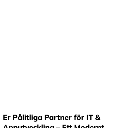
Förvandla företag
genom våra innovativa
idéer och lösningar
Stärker små och medelstora företag: Vi står för design
och arkitektur i Sverige samt erbjuder offshore-
utveckling, vilket möjliggör upp till 70%
kostnadsbesparingar. Genom samarbete med små och
medelstora företag optimerar vi effektivitet och
stimulerar tillväxt.
Er Pålitliga Partner för IT &
Apputveckling – Ett Modernt