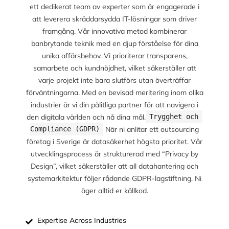
ett dedikerat team av experter som är engagerade i
att leverera skräddarsydda IT-lösningar som driver
framgång. Vår innovativa metod kombinerar
banbrytande teknik med en djup förståelse för dina
unika affärsbehov. Vi prioriterar transparens,
samarbete och kundnöjdhet, vilket säkerställer att
varje projekt inte bara slutförs utan överträffar
förväntningarna. Med en bevisad meritering inom olika
industrier är vi din pålitliga partner för att navigera i
den digitala världen och nå dina mål.
Trygghet och 
När ni anlitar ett outsourcing
Compliance (GDPR)
företag i Sverige är datasäkerhet högsta prioritet. Vår
utvecklingsprocess är strukturerad med “Privacy by
Design”, vilket säkerställer att all datahantering och
systemarkitektur följer rådande GDPR-lagstiftning. Ni
äger alltid er källkod.
Expertise Across Industries