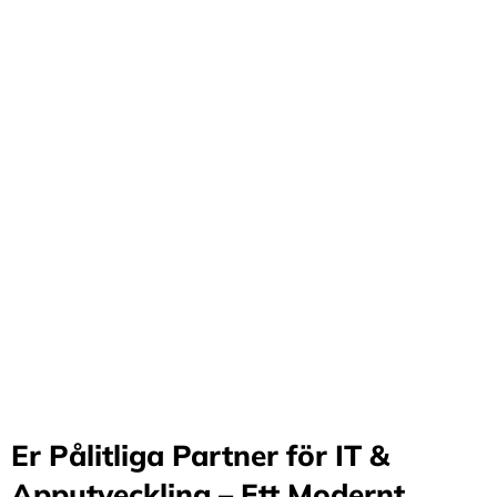
Förvandla företag
genom våra innovativa
idéer och lösningar
Stärker små och medelstora företag: Vi står för design
och arkitektur i Sverige samt erbjuder offshore-
utveckling, vilket möjliggör upp till 70%
kostnadsbesparingar. Genom samarbete med små och
medelstora företag optimerar vi effektivitet och
stimulerar tillväxt.
Er Pålitliga Partner för IT &
Apputveckling – Ett Modernt