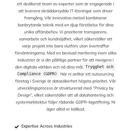
ett dedikerat team av experter som är engagerade i
att leverera skräddarsydda IT-lösningar som driver
framgång. Vår innovativa metod kombinerar
banbrytande teknik med en djup förståelse för dina
unika affärsbehov. Vi prioriterar transparens,
samarbete och kundnöjdhet, vilket säkerställer att
varje projekt inte bara slutförs utan överträffar
förväntningarna. Med en bevisad meritering inom olika
industrier är vi din pålitliga partner för att navigera i
den digitala världen och nå dina mål.
Trygghet och 
När ni anlitar ett outsourcing
Compliance (GDPR)
företag i Sverige är datasäkerhet högsta prioritet. Vår
utvecklingsprocess är strukturerad med “Privacy by
Design”, vilket säkerställer att all datahantering och
systemarkitektur följer rådande GDPR-lagstiftning. Ni
äger alltid er källkod.
Expertise Across Industries