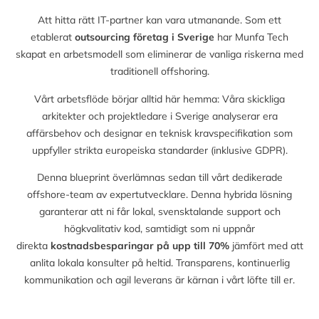
Att hitta rätt IT-partner kan vara utmanande. Som ett
etablerat
outsourcing företag i Sverige
har Munfa Tech
skapat en arbetsmodell som eliminerar de vanliga riskerna med
traditionell offshoring.
Vårt arbetsflöde börjar alltid här hemma: Våra skickliga
arkitekter och projektledare i Sverige analyserar era
affärsbehov och designar en teknisk kravspecifikation som
uppfyller strikta europeiska standarder (inklusive GDPR).
Denna blueprint överlämnas sedan till vårt dedikerade
offshore-team av expertutvecklare. Denna hybrida lösning
garanterar att ni får lokal, svensktalande support och
högkvalitativ kod, samtidigt som ni uppnår
direkta
kostnadsbesparingar på upp till
70%
jämfört med att
anlita lokala konsulter på heltid. Transparens, kontinuerlig
kommunikation och agil leverans är kärnan i vårt löfte till er.