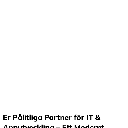
Förvandla företag
genom våra innovativa
idéer och lösningar
Stärker små och medelstora företag: Vi står för design
och arkitektur i Sverige samt erbjuder offshore-
utveckling, vilket möjliggör upp till 70%
kostnadsbesparingar. Genom samarbete med små och
medelstora företag optimerar vi effektivitet och
stimulerar tillväxt.
Er Pålitliga Partner för IT &
Apputveckling – Ett Modernt