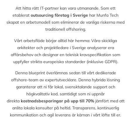
Att hitta rätt IT-partner kan vara utmanande. Som ett
etablerat
outsourcing företag i Sverige
har Munfa Tech
skapat en arbetsmodell som eliminerar de vanliga riskerna med
traditionell offshoring.
Vårt arbetsflöde börjar alltid här hemma: Våra skickliga
arkitekter och projektledare i Sverige analyserar era
affärsbehov och designar en teknisk kravspecifikation som
uppfyller strikta europeiska standarder (inklusive GDPR).
Denna blueprint överlämnas sedan till vårt dedikerade
offshore-team av expertutvecklare. Denna hybrida lösning
garanterar att ni får lokal, svensktalande support och
högkvalitativ kod, samtidigt som ni uppnår
direkta
kostnadsbesparingar på upp till
70%
jämfört med att
anlita lokala konsulter på heltid. Transparens, kontinuerlig
kommunikation och agil leverans är kärnan i vårt löfte till er.