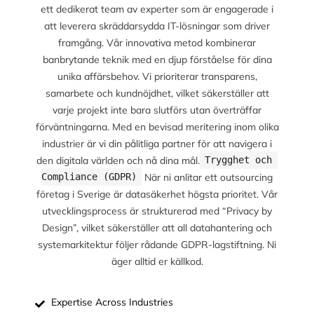
ett dedikerat team av experter som är engagerade i
att leverera skräddarsydda IT-lösningar som driver
framgång. Vår innovativa metod kombinerar
banbrytande teknik med en djup förståelse för dina
unika affärsbehov. Vi prioriterar transparens,
samarbete och kundnöjdhet, vilket säkerställer att
varje projekt inte bara slutförs utan överträffar
förväntningarna. Med en bevisad meritering inom olika
industrier är vi din pålitliga partner för att navigera i
den digitala världen och nå dina mål.
Trygghet och 
När ni anlitar ett outsourcing
Compliance (GDPR)
företag i Sverige är datasäkerhet högsta prioritet. Vår
utvecklingsprocess är strukturerad med “Privacy by
Design”, vilket säkerställer att all datahantering och
systemarkitektur följer rådande GDPR-lagstiftning. Ni
äger alltid er källkod.
Expertise Across Industries