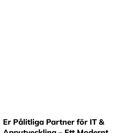
Förvandla företag
genom våra innovativa
idéer och lösningar
Stärker små och medelstora företag: Vi står för design
och arkitektur i Sverige samt erbjuder offshore-
utveckling, vilket möjliggör upp till 70%
kostnadsbesparingar. Genom samarbete med små och
medelstora företag optimerar vi effektivitet och
stimulerar tillväxt.
Er Pålitliga Partner för IT &
Apputveckling – Ett Modernt