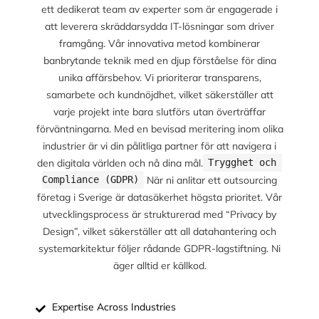
ett dedikerat team av experter som är engagerade i
att leverera skräddarsydda IT-lösningar som driver
framgång. Vår innovativa metod kombinerar
banbrytande teknik med en djup förståelse för dina
unika affärsbehov. Vi prioriterar transparens,
samarbete och kundnöjdhet, vilket säkerställer att
varje projekt inte bara slutförs utan överträffar
förväntningarna. Med en bevisad meritering inom olika
industrier är vi din pålitliga partner för att navigera i
den digitala världen och nå dina mål.
Trygghet och 
När ni anlitar ett outsourcing
Compliance (GDPR)
företag i Sverige är datasäkerhet högsta prioritet. Vår
utvecklingsprocess är strukturerad med “Privacy by
Design”, vilket säkerställer att all datahantering och
systemarkitektur följer rådande GDPR-lagstiftning. Ni
äger alltid er källkod.
Expertise Across Industries