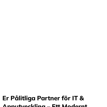
Förvandla företag
genom våra innovativa
idéer och lösningar
Stärker små och medelstora företag: Vi står för design
och arkitektur i Sverige samt erbjuder offshore-
utveckling, vilket möjliggör upp till 70%
kostnadsbesparingar. Genom samarbete med små och
medelstora företag optimerar vi effektivitet och
stimulerar tillväxt.
Er Pålitliga Partner för IT &
Apputveckling – Ett Modernt