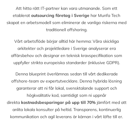
Att hitta rätt IT-partner kan vara utmanande. Som ett
etablerat
outsourcing företag i Sverige
har Munfa Tech
skapat en arbetsmodell som eliminerar de vanliga riskerna med
traditionell offshoring.
Vårt arbetsflöde börjar alltid här hemma: Våra skickliga
arkitekter och projektledare i Sverige analyserar era
affärsbehov och designar en teknisk kravspecifikation som
uppfyller strikta europeiska standarder (inklusive GDPR).
Denna blueprint överlämnas sedan till vårt dedikerade
offshore-team av expertutvecklare. Denna hybrida lösning
garanterar att ni får lokal, svensktalande support och
högkvalitativ kod, samtidigt som ni uppnår
direkta
kostnadsbesparingar på upp till
70%
jämfört med att
anlita lokala konsulter på heltid. Transparens, kontinuerlig
kommunikation och agil leverans är kärnan i vårt löfte till er.