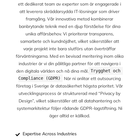
ett dedikerat team av experter som är engagerade i
att leverera skräddarsydda IT-lösningar som driver
framgång. Vår innovativa metod kombinerar
banbrytande teknik med en djup förståelse för dina
unika affärsbehov. Vi prioriterar transparens,
samarbete och kundnöjdhet, vilket säkerställer att
varje projekt inte bara slutförs utan överträffar
förväntningarna. Med en bevisad meritering inom olika
industrier är vi din pålitliga partner för att navigera i
den digitala världen och nå dina mål.
Trygghet och 
När ni anlitar ett outsourcing
Compliance (GDPR)
företag i Sverige är datasäkerhet högsta prioritet. Vår
utvecklingsprocess är strukturerad med “Privacy by
Design”, vilket säkerställer att all datahantering och
systemarkitektur följer rådande GDPR-lagstiftning. Ni
äger alltid er källkod.
Expertise Across Industries