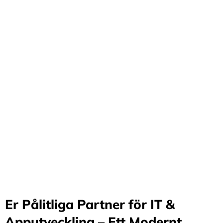
Förvandla företag
genom våra innovativa
idéer och lösningar
Stärker små och medelstora företag: Vi står för design
och arkitektur i Sverige samt erbjuder offshore-
utveckling, vilket möjliggör upp till 70%
kostnadsbesparingar. Genom samarbete med små och
medelstora företag optimerar vi effektivitet och
stimulerar tillväxt.
Er Pålitliga Partner för IT &
Apputveckling – Ett Modernt